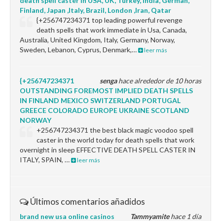
death spell caster in USA, UK, Turkey, India, German,
Finland, Japan ,Italy, Brazil, London ,Iran, Qatar
{+256747234371 top leading powerful revenge
death spells that work immediate in Usa, Canada,
Australia, United Kingdom, Italy, Germany, Norway,
Sweden, Lebanon, Cyprus, Denmark,…
leer más
{+256747234371
senga
hace alrededor de 10 horas
OUTSTANDING FOREMOST IMPLIED DEATH SPELLS
IN FINLAND MEXICO SWITZERLAND PORTUGAL
GREECE COLORADO EUROPE UKRAINE SCOTLAND
NORWAY
+256747234371 the best black magic voodoo spell
caster in the world today for death spells that work
overnight in sleep EFFECTIVE DEATH SPELL CASTER IN
ITALY, SPAIN, …
leer más
Últimos comentarios añadidos
brand new usa online casinos
Tammyamite
hace 1 día