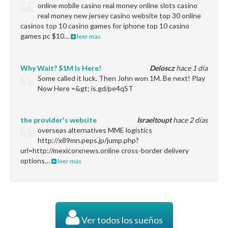
online mobile casino real money online slots casino
real money new jersey casino website top 30 online
casinos top 10 casino games for iphone top 10 casino
games pc $10…
leer más
Why Wait? $1M Is Here!
Deloscz
hace 1 día
Some called it luck. Then John won 1M. Be next! Play
Now Here =&gt; is.gd/pe4qST
the provider's website
Israeltoupt
hace 2 días
overseas alternatives MME logistics
http://x89mn.peps.jp/jump.php?
url=http://mexicorxnews.online cross-border delivery
options…
leer más
Ver todos los sueños