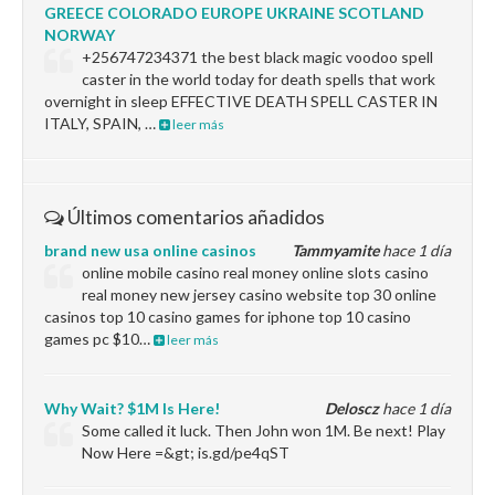
GREECE COLORADO EUROPE UKRAINE SCOTLAND
NORWAY
+256747234371 the best black magic voodoo spell
caster in the world today for death spells that work
overnight in sleep EFFECTIVE DEATH SPELL CASTER IN
ITALY, SPAIN, …
leer más
Últimos comentarios añadidos
brand new usa online casinos
Tammyamite
hace 1 día
online mobile casino real money online slots casino
real money new jersey casino website top 30 online
casinos top 10 casino games for iphone top 10 casino
games pc $10…
leer más
Why Wait? $1M Is Here!
Deloscz
hace 1 día
Some called it luck. Then John won 1M. Be next! Play
Now Here =&gt; is.gd/pe4qST