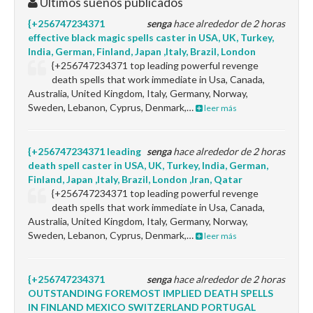
Últimos sueños publicados
{+256747234371
senga
hace alrededor de 2 horas
effective black magic spells caster in USA, UK, Turkey,
India, German, Finland, Japan ,Italy, Brazil, London
{+256747234371 top leading powerful revenge
death spells that work immediate in Usa, Canada,
Australia, United Kingdom, Italy, Germany, Norway,
Sweden, Lebanon, Cyprus, Denmark,…
leer más
{+256747234371 leading
senga
hace alrededor de 2 horas
death spell caster in USA, UK, Turkey, India, German,
Finland, Japan ,Italy, Brazil, London ,Iran, Qatar
{+256747234371 top leading powerful revenge
death spells that work immediate in Usa, Canada,
Australia, United Kingdom, Italy, Germany, Norway,
Sweden, Lebanon, Cyprus, Denmark,…
leer más
{+256747234371
senga
hace alrededor de 2 horas
OUTSTANDING FOREMOST IMPLIED DEATH SPELLS
IN FINLAND MEXICO SWITZERLAND PORTUGAL