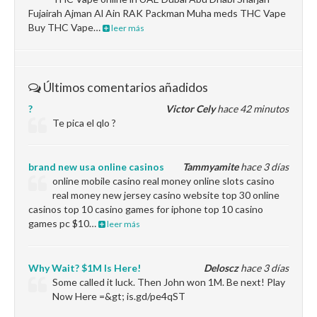
Fujairah Ajman Al Ain RAK Packman Muha meds THC Vape
Buy THC Vape…
leer más
Últimos comentarios añadidos
?
Victor Cely
hace 42 minutos
Te pica el qlo ?
brand new usa online casinos
Tammyamite
hace 3 días
online mobile casino real money online slots casino
real money new jersey casino website top 30 online
casinos top 10 casino games for iphone top 10 casino
games pc $10…
leer más
Why Wait? $1M Is Here!
Deloscz
hace 3 días
Some called it luck. Then John won 1M. Be next! Play
Now Here =&gt; is.gd/pe4qST