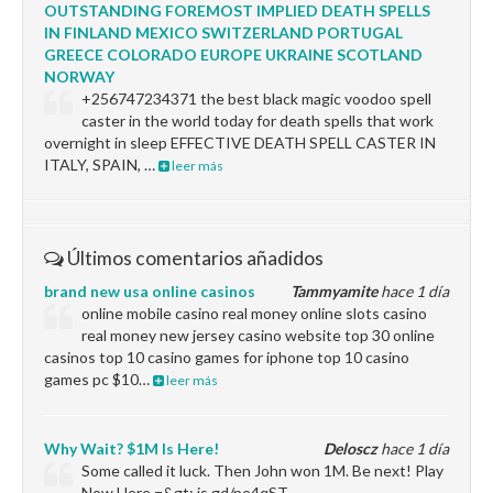
OUTSTANDING FOREMOST IMPLIED DEATH SPELLS
IN FINLAND MEXICO SWITZERLAND PORTUGAL
GREECE COLORADO EUROPE UKRAINE SCOTLAND
NORWAY
+256747234371 the best black magic voodoo spell
caster in the world today for death spells that work
overnight in sleep EFFECTIVE DEATH SPELL CASTER IN
ITALY, SPAIN, …
leer más
Últimos comentarios añadidos
brand new usa online casinos
Tammyamite
hace 1 día
online mobile casino real money online slots casino
real money new jersey casino website top 30 online
casinos top 10 casino games for iphone top 10 casino
games pc $10…
leer más
Why Wait? $1M Is Here!
Deloscz
hace 1 día
Some called it luck. Then John won 1M. Be next! Play
Now Here =&gt; is.gd/pe4qST