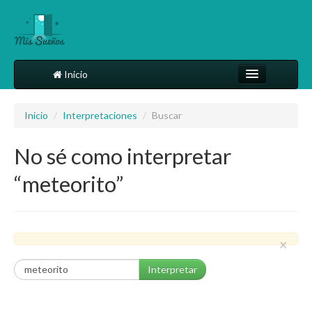
Inicio
Comparte tu sueño
Inicio
/
Interpretaciones
/
Buscar
Diccionario
No sé como interpretar
Más
“meteorito”
×
Interpretar