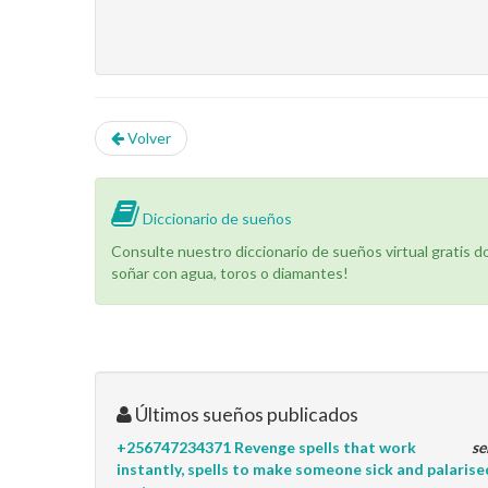
Volver
Diccionario de sueños
Consulte nuestro diccionario de sueños virtual gratis 
soñar con agua, toros o diamantes!
Últimos sueños publicados
+256747234371 Revenge spells that work
se
instantly, spells to make someone sick and palarise