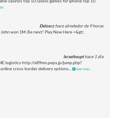
line casinos top 10 casino games for iphone top 10
ás
Deloscz
hace alrededor de 9 horas
en John won 1M. Be next! Play Now Here =&gt;
Israeltoupt
hace 1 día
ME logistics http://x89mn.peps.jp/jump.php?
.online cross-border delivery options…
leer más