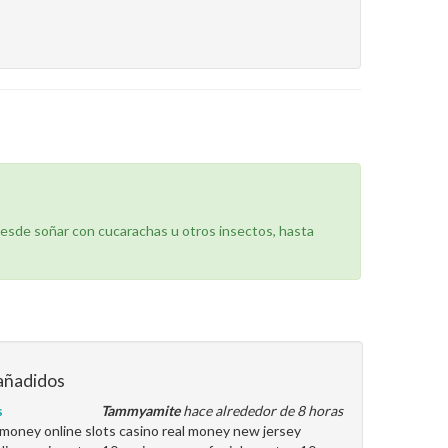
desde soñar con cucarachas u otros insectos, hasta
añadidos
s
Tammyamite
hace alrededor de 8 horas
l money online slots casino real money new jersey