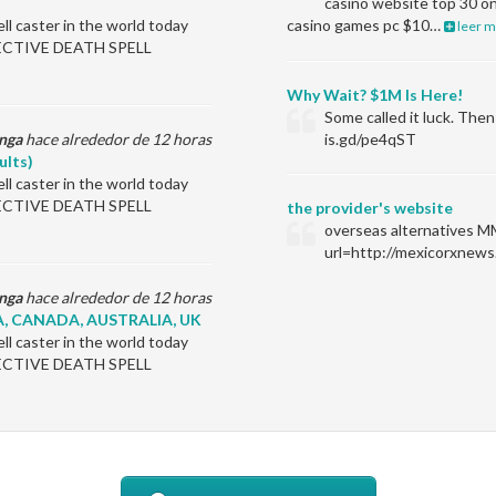
casino website top 30 on
l caster in the world today
casino games pc $10…
leer m
EFFECTIVE DEATH SPELL
Why Wait? $1M Is Here!
Some called it luck. Th
nga
hace alrededor de 12 horas
is.gd/pe4qST
ults)
l caster in the world today
EFFECTIVE DEATH SPELL
the provider's website
overseas alternatives M
url=http://mexicorxnews
nga
hace alrededor de 12 horas
, CANADA, AUSTRALIA, UK
l caster in the world today
EFFECTIVE DEATH SPELL