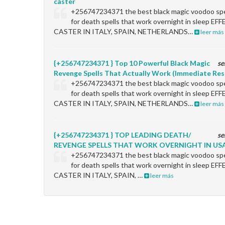
caster
+256747234371 the best black magic voodoo spel
for death spells that work overnight in sleep 
CASTER IN ITALY, SPAIN, NETHERLANDS…
leer más
{+256747234371 } Top 10 Powerful Black Magic
se
Revenge Spells That Actually Work (Immediate Res
+256747234371 the best black magic voodoo spel
for death spells that work overnight in sleep 
CASTER IN ITALY, SPAIN, NETHERLANDS…
leer más
{+256747234371 } TOP LEADING DEATH/
se
REVENGE SPELLS THAT WORK OVERNIGHT IN USA
+256747234371 the best black magic voodoo spel
for death spells that work overnight in sleep 
CASTER IN ITALY, SPAIN, …
leer más