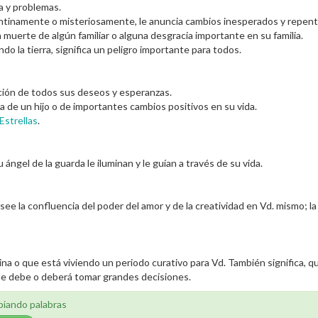
za y problemas.
ntinamente o misteriosamente, le anuncia cambios inesperados y repent
a muerte de algún familiar o alguna desgracia importante en su familia.
o la tierra, significa un peligro importante para todos.
ación de todos sus deseos y esperanzas.
da de un hijo o de importantes cambios positivos en su vida.
Estrellas
.
u ángel de la guarda le iluminan y le guían a través de su vida.
 la confluencia del poder del amor y de la creatividad en Vd. mismo; la un
cina o que está viviendo un periodo curativo para Vd. También significa,
de debe o deberá tomar grandes decisiones.
biando palabras