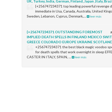
UK, Turkey, India, German, Finland, Japan ,Italy, Braz
{+256747234371 top leading powerful revenge de
immediate in Usa, Canada, Australia, United King
Sweden, Lebanon, Cyprus, Denmark,…
leer más
{+256747234371 OUTSTANDING FOREMOST
s
IMPLIED DEATH SPELLS IN FINLAND MEXICO SW
GREECE COLORADO EUROPE UKRAINE SCOTLAN
+256747234371 the best black magic voodoo spel
for death spells that work overnight in sleep 
CASTER IN ITALY, SPAIN, …
leer más