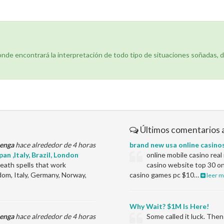
donde encontrará la interpretación de todo tipo de situaciones soñadas, 
Últimos comentarios 
enga
hace alrededor de 4 horas
brand new usa online casino
an ,Italy, Brazil, London
online mobile casino rea
ath spells that work
casino website top 30 on
dom, Italy, Germany, Norway,
casino games pc $10…
leer m
Why Wait? $1M Is Here!
enga
hace alrededor de 4 horas
Some called it luck. Th