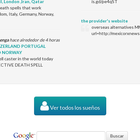
il, London ,Iran, Qatar
is.gd/pe4qST
ath spells that work
dom, Italy, Germany, Norway,
the provider's website
overseas alternatives M
url=http://mexicorxnews
enga
hace alrededor de 4 horas
ITZERLAND PORTUGAL
D NORWAY
l caster in the world today
EFFECTIVE DEATH SPELL
Ver todos los sueños