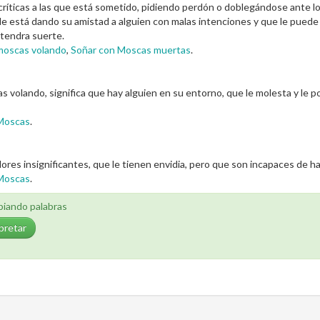
ríticas a las que está sometido, pidiendo perdón o doblegándose ante l
 le está dando su amistad a alguien con malas intenciones y que le puede 
 tendra suerte.
moscas volando
,
Soñar con Moscas muertas
.
volando, significa que hay alguien en su entorno, que le molesta y le po
Moscas
.
es insignificantes, que le tienen envidia, pero que son incapaces de ha
Moscas
.
biando palabras
pretar