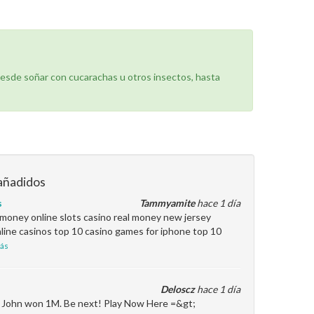
desde soñar con cucarachas u otros insectos, hasta
añadidos
s
Tammyamite
hace 1 día
l money online slots casino real money new jersey
line casinos top 10 casino games for iphone top 10
ás
Deloscz
hace 1 día
en John won 1M. Be next! Play Now Here =&gt;