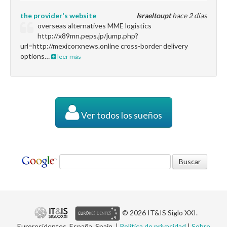
the provider's website
Israeltoupt
hace 2 días
overseas alternatives MME logistics
http://x89mn.peps.jp/jump.php?
url=http://mexicorxnews.online cross-border delivery
options…
leer más
Ver todos los sueños
© 2026 IT&IS Siglo XXI.
Euroresidentes, España, Spain. |
Política de privacidad
|
Sobre