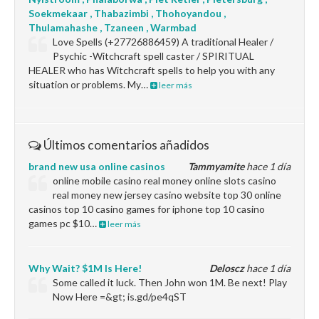
Soekmekaar , Thabazimbi , Thohoyandou ,
Thulamahashe , Tzaneen , Warmbad
Love Spells (+27726886459) A traditional Healer /
Psychic -Witchcraft spell caster / SPIRITUAL
HEALER who has Witchcraft spells to help you with any
situation or problems. My…
leer más
Últimos comentarios añadidos
brand new usa online casinos
Tammyamite
hace 1 día
online mobile casino real money online slots casino
real money new jersey casino website top 30 online
casinos top 10 casino games for iphone top 10 casino
games pc $10…
leer más
Why Wait? $1M Is Here!
Deloscz
hace 1 día
Some called it luck. Then John won 1M. Be next! Play
Now Here =&gt; is.gd/pe4qST