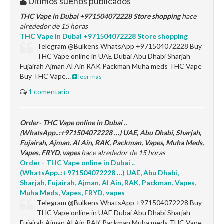
Últimos sueños publicados
THC Vape in Dubai +971504072228 Store shopping
hace
alrededor de 15 horas
THC Vape in Dubai +971504072228 Store shopping
Telegram @Bulkens WhatsApp +971504072228 Buy
THC Vape online in UAE Dubai Abu Dhabi Sharjah
Fujairah Ajman Al Ain RAK Packman Muha meds THC Vape
Buy THC Vape…
leer más
1 comentario
Order- THC Vape online in Dubai ..
(WhatsApp..:+971504072228 …) UAE, Abu Dhabi, Sharjah,
Fujairah, Ajman, Al Ain, RAK, Packman, Vapes, Muha Meds,
Vapes, FRYD, vapes
hace alrededor de 15 horas
Order - THC Vape online in Dubai ..
(WhatsApp..:+971504072228 …) UAE, Abu Dhabi,
Sharjah, Fujairah, Ajman, Al Ain, RAK, Packman, Vapes,
Muha Meds, Vapes, FRYD, vapes
Telegram @Bulkens WhatsApp +971504072228 Buy
THC Vape online in UAE Dubai Abu Dhabi Sharjah
Fujairah Ajman Al Ain RAK Packman Muha meds THC Vape