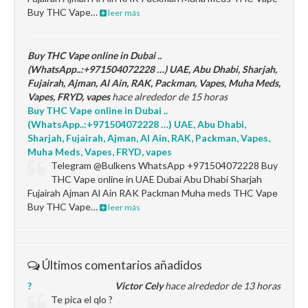
Buy THC Vape…
leer más
Buy THC Vape online in Dubai ..
(WhatsApp..:+971504072228 …) UAE, Abu Dhabi, Sharjah,
Fujairah, Ajman, Al Ain, RAK, Packman, Vapes, Muha Meds,
Vapes, FRYD, vapes
hace alrededor de 15 horas
Buy THC Vape online in Dubai ..
(WhatsApp..:+971504072228 …) UAE, Abu Dhabi,
Sharjah, Fujairah, Ajman, Al Ain, RAK, Packman, Vapes,
Muha Meds, Vapes, FRYD, vapes
Telegram @Bulkens WhatsApp +971504072228 Buy
THC Vape online in UAE Dubai Abu Dhabi Sharjah
Fujairah Ajman Al Ain RAK Packman Muha meds THC Vape
Buy THC Vape…
leer más
Últimos comentarios añadidos
?
Victor Cely
hace alrededor de 13 horas
Te pica el qlo ?