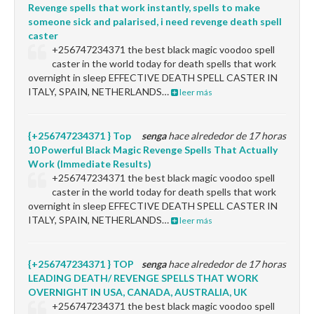
Revenge spells that work instantly, spells to make
someone sick and palarised, i need revenge death spell
caster
+256747234371 the best black magic voodoo spell
caster in the world today for death spells that work
overnight in sleep EFFECTIVE DEATH SPELL CASTER IN
ITALY, SPAIN, NETHERLANDS…
leer más
{+256747234371 } Top
senga
hace alrededor de 17 horas
10 Powerful Black Magic Revenge Spells That Actually
Work (Immediate Results)
+256747234371 the best black magic voodoo spell
caster in the world today for death spells that work
overnight in sleep EFFECTIVE DEATH SPELL CASTER IN
ITALY, SPAIN, NETHERLANDS…
leer más
{+256747234371 } TOP
senga
hace alrededor de 17 horas
LEADING DEATH/ REVENGE SPELLS THAT WORK
OVERNIGHT IN USA, CANADA, AUSTRALIA, UK
+256747234371 the best black magic voodoo spell