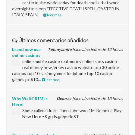
caster in the world today for death spells that work
overnight in sleep EFFECTIVE DEATH SPELL CASTER IN
ITALY, SPAIN, …
leer más
Últimos comentarios añadidos
brand new usa
Tammyamite
hace alrededor de 12 horas
online casinos
online mobile casino real money online slots casino
real money new jersey casino website top 30 online
casinos top 10 casino games for iphone top 10 casino
games pc $10…
leer más
Why Wait? $1M Is
Deloscz
hace alrededor de 13 horas
Here!
Some called it luck. Then John won 1M. Be next! Play
Now Here =&gt; is.gd/pe4qST