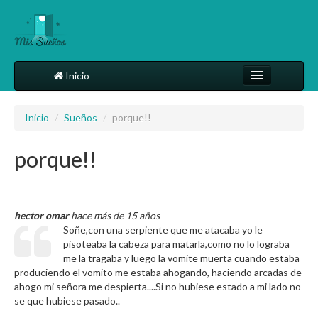
Inicio
Comparte tu sueño
Inicio
/
Sueños
/
porque!!
Diccionario
porque!!
Más
hector omar
hace más de 15 años
Soñe,con una serpiente que me atacaba yo le
pisoteaba la cabeza para matarla,como no lo lograba
me la tragaba y luego la vomite muerta cuando estaba
produciendo el vomito me estaba ahogando, haciendo arcadas de
ahogo mi señora me despierta....Si no hubiese estado a mi lado no
se que hubiese pasado..