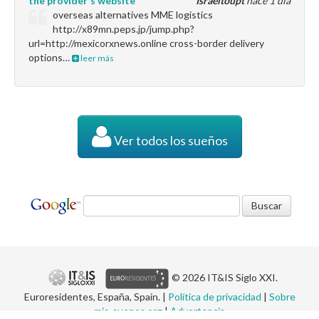
the provider's website
Israeltoupt
hace 1 día
overseas alternatives MME logistics
http://x89mn.peps.jp/jump.php?
url=http://mexicorxnews.online cross-border delivery
options…
leer más
Ver todos los sueños
© 2026 IT&IS Siglo XXI.
Euroresidentes, España, Spain. |
Política de privacidad
|
Sobre
mis-suenos.org
|
Advertencia