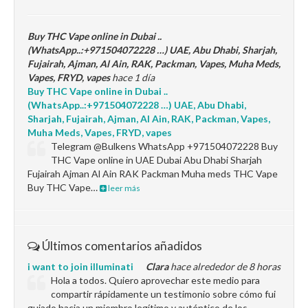
Buy THC Vape online in Dubai ..
(WhatsApp..:+971504072228 …) UAE, Abu Dhabi, Sharjah,
Fujairah, Ajman, Al Ain, RAK, Packman, Vapes, Muha Meds,
Vapes, FRYD, vapes
hace 1 día
Buy THC Vape online in Dubai ..
(WhatsApp..:+971504072228 …) UAE, Abu Dhabi,
Sharjah, Fujairah, Ajman, Al Ain, RAK, Packman, Vapes,
Muha Meds, Vapes, FRYD, vapes
Telegram @Bulkens WhatsApp +971504072228 Buy
THC Vape online in UAE Dubai Abu Dhabi Sharjah
Fujairah Ajman Al Ain RAK Packman Muha meds THC Vape
Buy THC Vape…
leer más
Últimos comentarios añadidos
i want to join illuminati
Clara
hace alrededor de 8 horas
Hola a todos. Quiero aprovechar este medio para
compartir rápidamente un testimonio sobre cómo fui
guiado hacia un miembro legítimo y auténtico de los