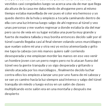
vestidos casi congelados luego se acerca una ola de mar que llega
ala altura de la casa me daba miedo de ahogarme pero al mismo
tiempo estaba maravillada de ver pues el color era hermoso y yo
quedo dentro de la hola y empiezo a tocarla caminando dentro de
ella con una luz intensa luego salgo de ahí regreso al túnel y veo
unas personas y me vuelvo regresar a donde estaba la ola del mar
pero ya no de veía en su lugar estaba una puerta muy grande y
fuerte de madera tallada y muy bonita entonces decido salir por el
túnel cuando llegaba casi al final vienen volando unos murciélagos
que vuelan sobre mi una y otra vez yo estoy atemorizada y grito
me tapo la cabeza con mis manos quiero salir corriendo
desesperada y me empiezan morder las manos en eso veo venir
un hombre joven con un perro negro pero no lo atacan fuera del
túnel veo la gente tranquila y yo sigo desperada y gritando y
siendo atacada por los murciélagos , finalmente decido luchar
contra ellos los empiezo a lanzar uno por uno fuera de mi cabeza y
se van yo camino hacia la luz siempre azul intenso y salgo del túnel
tranquila sin miedo y luego estoy en un salón de clases
multiplicando este salón era en una montaña y después me
despierto