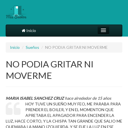
Inicio
Comparte tu sueño
Inicio
/
Sueños
/
NO PODIA GRITAR NI MOVERME
Diccionario
NO PODIA GRITAR NI
Más
MOVERME
MARIA ISABEL SANCHEZ CRUZ
hace alrededor de 15 años
HOY TUVE UN SUEÑO MUY FEO, ME PARABA PARA
PRENDER EL BOILER, Y EN EL MOMENTON QUE
APRETABA EL APAGADOR PARA ENCENDER LA
LUZ, HACE CORTO, Y LA CHISPA TAN GRANDE QUE SALIO ME
QUEMABA LA MANO IZQUIERDA, Y SE FUE LA LUZ EN ESE