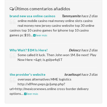
Últimos comentarios añadidos
brand new usa online casinos
Tammyamite
hace 2 días
online mobile casino real money online slots casino
real money new jersey casino website top 30 online
casinos top 10 casino games for iphone top 10 casino
games pc $10…
leer más
Why Wait? $1M Is Here!
Deloscz
hace 2 días
Some called it luck. Then John won 1M. Be next! Play
Now Here =&gt; is.gd/pe4qST
the provider's website
Israeltoupt
hace 3 días
overseas alternatives MME logistics
http://x89mn.peps.jp/jump.php?
url=http://mexicorxnews.online cross-border delivery
options…
leer más