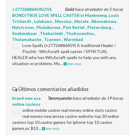
+27726886459LOVE
Gold
hace alrededor de 5 horas
BOND/TRUE LOVE SPELL CASTER in Mankweng, Louis
Trichardt , Lulekano , Mussina , Mutale , Nkowakowa ,
Nylstroom , Phalaborwa , Piet Retief , Pietersburg ,
Soekmekaar , Thabazimbi , Thohoyandou ,
Thulamahashe , Tzaneen , Warmbad
Love Spells (+27726886459) A traditional Healer /
Psychic -Witchcraft spell caster / SPIRITUAL
HEALER who has Witchcraft spells to help you with any
situation or problems. My…
leer más
Últimos comentarios añadidos
brand new usa
Tammyamite
hace alrededor de 19 horas
online casinos
online mobile casino real money online slots casino
real money new jersey casino website top 30 online
casinos top 10 casino games for iphone top 10 casino
games pc $10…
leer más