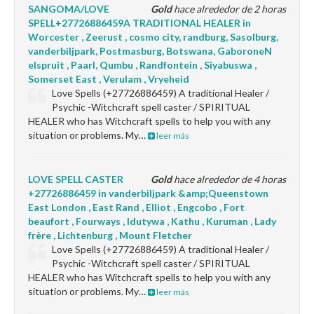
SANGOMA/LOVE
Gold
hace alrededor de 2 horas
SPELL+27726886459A TRADITIONAL HEALER in
Worcester , Zeerust , cosmo city, randburg, Sasolburg,
vanderbiljpark, Postmasburg, Botswana, GaboroneN
elspruit , Paarl, Qumbu , Randfontein , Siyabuswa ,
Somerset East , Verulam , Vryeheid
Love Spells (+27726886459) A traditional Healer /
Psychic -Witchcraft spell caster / SPIRITUAL
HEALER who has Witchcraft spells to help you with any
situation or problems. My…
leer más
LOVE SPELL CASTER
Gold
hace alrededor de 4 horas
+27726886459 in vanderbiljpark &amp;Queenstown
East London , East Rand , Elliot , Engcobo , Fort
beaufort , Fourways , Idutywa , Kathu , Kuruman , Lady
frère , Lichtenburg , Mount Fletcher
Love Spells (+27726886459) A traditional Healer /
Psychic -Witchcraft spell caster / SPIRITUAL
HEALER who has Witchcraft spells to help you with any
situation or problems. My…
leer más