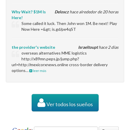
Why Wait? $1M Is
Deloscz
hace alrededor de 20 horas
Here!
Some called it luck. Then John won 1M. Be next! Play
Now Here =&gt; is.gd/pe4qST
the provider's website
Israeltoupt
hace 2 días
overseas alternatives MME logistics
http://x89mn.peps.jp/jump.php?
url=http://mexicorxnews.online cross-border delivery
options…
leer más
Ver todos los sueños