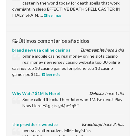
caster in the world today for death spells that work
overnight in sleep EFFECTIVE DEATH SPELL CASTER IN
ITALY, SPAIN, …
leer más
Últimos comentarios añadidos
brand new usa online casinos
Tammyamite
hace 1 día
online mobile casino real money online slots casino
real money new jersey casino website top 30 online
casinos top 10 casino games for iphone top 10 casino
games pc $10…
leer más
Why Wait? $1M Is Here!
Deloscz
hace 1 día
Some called it luck. Then John won 1M. Be next! Play
Now Here =&gt; is.gd/pe4qST
the provider's website
Israeltoupt
hace 3 días
overseas alternatives MME logistics