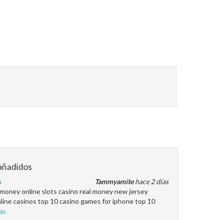
añadidos
s
Tammyamite
hace 2 días
l money online slots casino real money new jersey
line casinos top 10 casino games for iphone top 10
ás