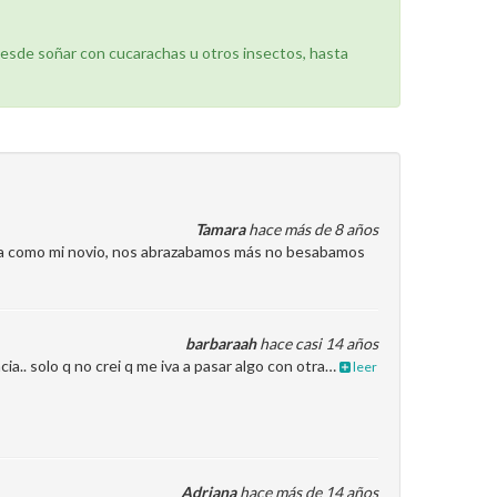
desde soñar con cucarachas u otros insectos, hasta
Tamara
hace más de 8 años
 era como mi novio, nos abrazabamos más no besabamos
barbaraah
hace casi 14 años
ia.. solo q no crei q me iva a pasar algo con otra…
leer
Adriana
hace más de 14 años