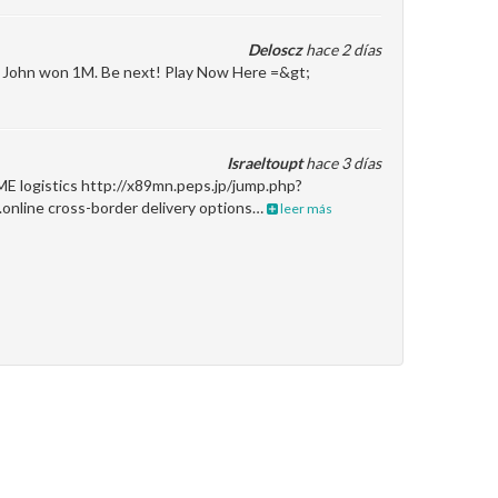
Deloscz
hace 2 días
en John won 1M. Be next! Play Now Here =&gt;
Israeltoupt
hace 3 días
ME logistics http://x89mn.peps.jp/jump.php?
.online cross-border delivery options…
leer más