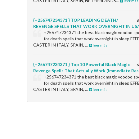
CASTER IN ITALY, SPAIN, NETHERLANDS…
leer más
{+256747234371 } TOP LEADING DEATH/
s
REVENGE SPELLS THAT WORK OVERNIGHT IN USA
+256747234371 the best black magic voodoo spel
for death spells that work overnight in sleep 
CASTER IN ITALY, SPAIN, …
leer más
{+256747234371 } Top 10 Powerful Black Magic
s
Revenge Spells That Actually Work (Immediate Res
+256747234371 the best black magic voodoo spel
for death spells that work overnight in sleep 
CASTER IN ITALY, SPAIN, …
leer más