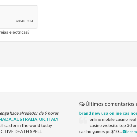
ejas eléctricas?
Últimos comentarios 
enga
hace alrededor de 9 horas
brand new usa online casino
ADA, AUSTRALIA, UK, ITALY
online mobile casino rea
l caster in the world today
casino website top 30 on
EFFECTIVE DEATH SPELL
casino games pc $10…
leer m