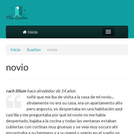
Inicio
Comparte tu sueño
Inicio
/
Sueños
/
novio
Diccionario
novio
Más
rach lilium
hace alrededor de 14 años
soñé que me iba de visita a la casa de mi novio...
obviamente no era su casa, era un apartamento alto
pero angosto, yo despertaba en una habitación azul
casi lila y me preguntaba por qué mi novio no me había
despertado, bajaba a la cocina y todas las ventanas estaban
cubiertas con cortinas muy gruesas y se veía muy oscuro ahí
encontraba a su hermano y a su mamá y según en el sueño yo