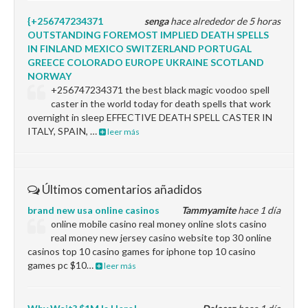
{+256747234371
senga
hace alrededor de 5 horas
OUTSTANDING FOREMOST IMPLIED DEATH SPELLS
IN FINLAND MEXICO SWITZERLAND PORTUGAL
GREECE COLORADO EUROPE UKRAINE SCOTLAND
NORWAY
+256747234371 the best black magic voodoo spell
caster in the world today for death spells that work
overnight in sleep EFFECTIVE DEATH SPELL CASTER IN
ITALY, SPAIN, …
leer más
Últimos comentarios añadidos
brand new usa online casinos
Tammyamite
hace 1 día
online mobile casino real money online slots casino
real money new jersey casino website top 30 online
casinos top 10 casino games for iphone top 10 casino
games pc $10…
leer más