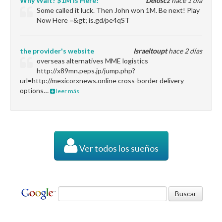
Why Wait? $1M Is Here!
Deloscz
hace 1 día
Some called it luck. Then John won 1M. Be next! Play
Now Here =&gt; is.gd/pe4qST
the provider's website
Israeltoupt
hace 2 días
overseas alternatives MME logistics
http://x89mn.peps.jp/jump.php?
url=http://mexicorxnews.online cross-border delivery
options…
leer más
Ver todos los sueños