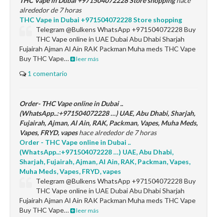
THC Vape in Dubai +971504072228 Store shopping
hace
alrededor de 7 horas
THC Vape in Dubai +971504072228 Store shopping
Telegram @Bulkens WhatsApp +971504072228 Buy
THC Vape online in UAE Dubai Abu Dhabi Sharjah
Fujairah Ajman Al Ain RAK Packman Muha meds THC Vape
Buy THC Vape…
leer más
1 comentario
Order- THC Vape online in Dubai ..
(WhatsApp..:+971504072228 …) UAE, Abu Dhabi, Sharjah,
Fujairah, Ajman, Al Ain, RAK, Packman, Vapes, Muha Meds,
Vapes, FRYD, vapes
hace alrededor de 7 horas
Order - THC Vape online in Dubai ..
(WhatsApp..:+971504072228 …) UAE, Abu Dhabi,
Sharjah, Fujairah, Ajman, Al Ain, RAK, Packman, Vapes,
Muha Meds, Vapes, FRYD, vapes
Telegram @Bulkens WhatsApp +971504072228 Buy
THC Vape online in UAE Dubai Abu Dhabi Sharjah
Fujairah Ajman Al Ain RAK Packman Muha meds THC Vape
Buy THC Vape…
leer más