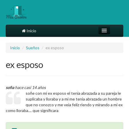
Inicio
Comparte tu sueño
Inicio
/
Sueños
/
ex esposo
Diccionario
ex esposo
Más
sofia
hace casi 14 años
soñe con mi ex esposo el tenia abrazada a su pareja le
suplicaba y lloraba y a mi me tenia abrazada un hombre
que no conozco y me veia feliz riendo y mirando a mi ex
como lloraba.... que significara