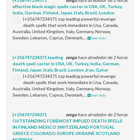
{+256747234371
senga
hace alrededor de 2 horas
effective black magic spells caster in USA, UK, Turkey,
India, German, Finland, Japan ,Italy, Brazil, London
{+256747234371 top leading powerful revenge
death spells that work immediate in Usa, Canada,
Australia, United Kingdom, Italy, Germany, Norway,
Sweden, Lebanon, Cyprus, Denmark,…
leer más
{+256747234371 leading
senga
hace alrededor de 2 horas
death spell caster in USA, UK, Turkey, India, German,
Finland, Japan ,Italy, Brazil, London ,Iran, Qatar
{+256747234371 top leading powerful revenge
death spells that work immediate in Usa, Canada,
Australia, United Kingdom, Italy, Germany, Norway,
Sweden, Lebanon, Cyprus, Denmark,…
leer más
{+256747234371
senga
hace alrededor de 2 horas
OUTSTANDING FOREMOST IMPLIED DEATH SPELLS
IN FINLAND MEXICO SWITZERLAND PORTUGAL
GREECE COLORADO EUROPE UKRAINE SCOTLAND
NORWAY