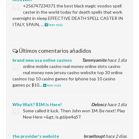
+256747234371 the best black magic voodoo spell
caster in the world today for death spells that work
overnight in sleep EFFECTIVE DEATH SPELL CASTER IN
ITALY, SPAIN, …
leer más
Últimos comentarios añadidos
brand new usa online casinos
Tammyamite
hace 1 día
online mobile casino real money online slots casino
real money new jersey casino website top 30 online
casinos top 10 casino games for iphone top 10 casino
games pc $10…
leer más
Why Wait? $1M Is Here!
Deloscz
hace 1 día
Some called it luck. Then John won 1M. Be next! Play
Now Here =&gt; is.gd/pe4qST
the provider's website
Israeltoupt
hace 2 días