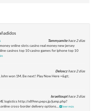
añadidos
s
Tammyamite
hace 2 días
l money online slots casino real money new jersey
line casinos top 10 casino games for iphone top 10
ás
Deloscz
hace 2 días
en John won 1M. Be next! Play Now Here =&gt;
Israeltoupt
hace 3 días
ME logistics http://x89mn.peps.jp/jump.php?
.online cross-border delivery options…
leer más