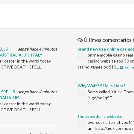
Últimos comentarios 
ELLS
senga
hace 4 minutos
brand new usa online casino
USTRALIA, UK, ITALY
online mobile casino rea
l caster in the world today
casino website top 30 on
EFFECTIVE DEATH SPELL
casino games pc $10…
leer m
Why Wait? $1M Is Here!
 SPELLS
senga
hace 4 minutos
Some called it luck. Th
ALIA, UK
is.gd/pe4qST
l caster in the world today
EFFECTIVE DEATH SPELL
the provider's website
overseas alternatives M
url=http://mexicorxnews