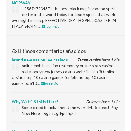
NORWAY
+256747234371 the best black magic voodoo spell
caster in the world today for death spells that work
overnight in sleep EFFECTIVE DEATH SPELL CASTER IN
ITALY, SPAIN, …
leer más
Últimos comentarios añadidos
brand new usa online casinos
Tammyamite
hace 1 día
online mobile casino real money online slots casino
real money new jersey casino website top 30 online
casinos top 10 casino games for iphone top 10 casino
games pc $10…
leer más
Why Wait? $1M Is Here!
Deloscz
hace 1 día
Some called it luck. Then John won 1M. Be next! Play
Now Here =&gt; is.gd/pe4qST