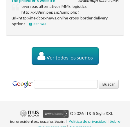
the provider's website
Israeltoupt
hace 2 días
overseas alternatives MME logistics
http://x89mn.peps.jp/jump.php?
url=http://mexicorxnews.online cross-border delivery
options…
leer más
Ver todos los sueños
© 2026 IT&IS Siglo XXI.
Euroresidentes, España, Spain. |
Política de privacidad
|
Sobre
mis-suenos.org
|
Advertencia