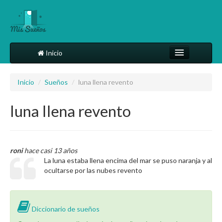
Inicio
Comparte tu sueño
Inicio
/
Sueños
/
luna llena revento
Diccionario
luna llena revento
Más
roni
hace casi 13 años
La luna estaba llena encima del mar se puso naranja y al
ocultarse por las nubes revento
Diccionario de sueños