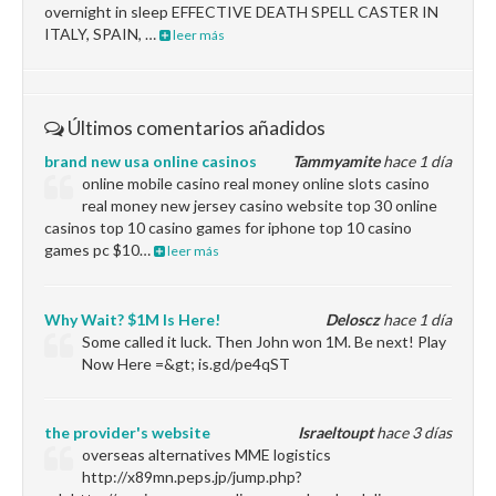
overnight in sleep EFFECTIVE DEATH SPELL CASTER IN
ITALY, SPAIN, …
leer más
Últimos comentarios añadidos
brand new usa online casinos
Tammyamite
hace 1 día
online mobile casino real money online slots casino
real money new jersey casino website top 30 online
casinos top 10 casino games for iphone top 10 casino
games pc $10…
leer más
Why Wait? $1M Is Here!
Deloscz
hace 1 día
Some called it luck. Then John won 1M. Be next! Play
Now Here =&gt; is.gd/pe4qST
the provider's website
Israeltoupt
hace 3 días
overseas alternatives MME logistics
http://x89mn.peps.jp/jump.php?