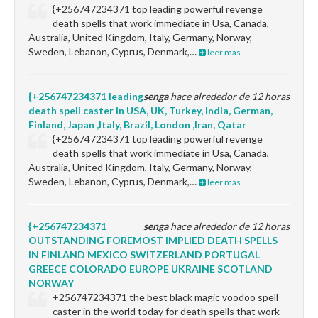
{+256747234371 top leading powerful revenge
death spells that work immediate in Usa, Canada,
Australia, United Kingdom, Italy, Germany, Norway,
Sweden, Lebanon, Cyprus, Denmark,…
leer más
{+256747234371 leading
senga
hace alrededor de 12 horas
death spell caster in USA, UK, Turkey, India, German,
Finland, Japan ,Italy, Brazil, London ,Iran, Qatar
{+256747234371 top leading powerful revenge
death spells that work immediate in Usa, Canada,
Australia, United Kingdom, Italy, Germany, Norway,
Sweden, Lebanon, Cyprus, Denmark,…
leer más
{+256747234371
senga
hace alrededor de 12 horas
OUTSTANDING FOREMOST IMPLIED DEATH SPELLS
IN FINLAND MEXICO SWITZERLAND PORTUGAL
GREECE COLORADO EUROPE UKRAINE SCOTLAND
NORWAY
+256747234371 the best black magic voodoo spell
caster in the world today for death spells that work