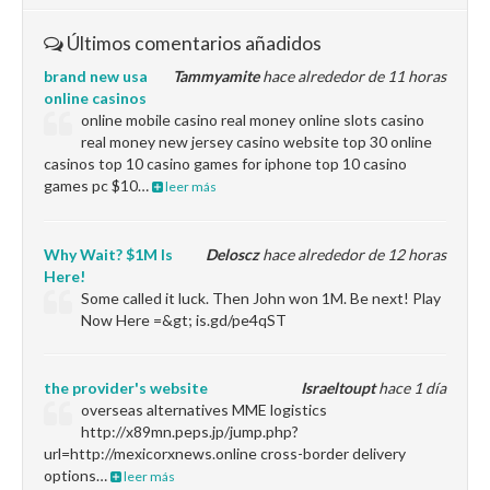
Últimos comentarios añadidos
brand new usa
Tammyamite
hace alrededor de 11 horas
online casinos
online mobile casino real money online slots casino
real money new jersey casino website top 30 online
casinos top 10 casino games for iphone top 10 casino
games pc $10…
leer más
Why Wait? $1M Is
Deloscz
hace alrededor de 12 horas
Here!
Some called it luck. Then John won 1M. Be next! Play
Now Here =&gt; is.gd/pe4qST
the provider's website
Israeltoupt
hace 1 día
overseas alternatives MME logistics
http://x89mn.peps.jp/jump.php?
url=http://mexicorxnews.online cross-border delivery
options…
leer más