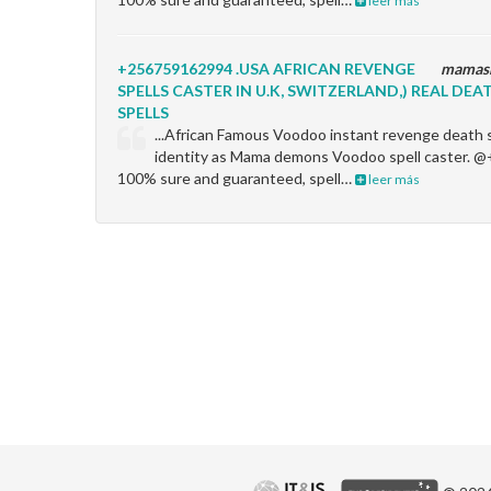
leer más
+256759162994 .USA AFRICAN REVENGE
mamas
SPELLS CASTER IN U.K, SWITZERLAND,) REAL DEA
SPELLS
...African Famous Voodoo instant revenge death 
identity as Mama demons Voodoo spell caster.
100% sure and guaranteed, spell…
leer más