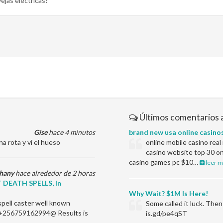
ejas eléctricas?
Últimos comentarios 
Gise
hace 4 minutos
brand new usa online casino
a rota y vi el hueso
online mobile casino rea
casino website top 30 on
casino games pc $10…
leer m
hany
hace alrededor de 2 horas
DEATH SPELLS, In
Why Wait? $1M Is Here!
spell caster well known
Some called it luck. Th
 @+256759162994@ Results is
is.gd/pe4qST