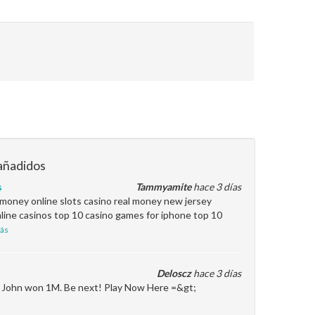
añadidos
s
Tammyamite
hace 3 días
l money online slots casino real money new jersey
line casinos top 10 casino games for iphone top 10
ás
Deloscz
hace 3 días
en John won 1M. Be next! Play Now Here =&gt;