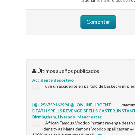
¿Sueñan los androides con ov
Últimos sueños publicados
Accidente deportivo
Tuve un accidente en partido de basket vi mi piern
[@+256759162994 @] ONLINE URGENT
mamas
DEATH SPELLS REVENGE SPELLS CASTER, INSTANT 
Birmingham, Liverpool Manchester.
...African Famous Voodoo instant revenge death 
identity as Mama demons Voodoo spell caster.
100% sure and guaranteed, spell…