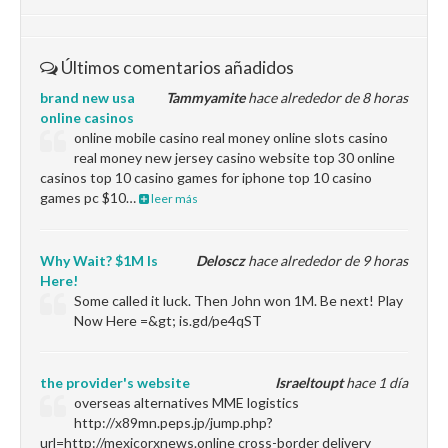
Últimos comentarios añadidos
brand new usa
Tammyamite
hace alrededor de 8 horas
online casinos
online mobile casino real money online slots casino
real money new jersey casino website top 30 online
casinos top 10 casino games for iphone top 10 casino
games pc $10…
leer más
Why Wait? $1M Is
Deloscz
hace alrededor de 9 horas
Here!
Some called it luck. Then John won 1M. Be next! Play
Now Here =&gt; is.gd/pe4qST
the provider's website
Israeltoupt
hace 1 día
overseas alternatives MME logistics
http://x89mn.peps.jp/jump.php?
url=http://mexicorxnews.online cross-border delivery