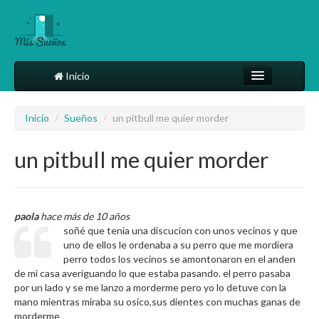
Inicio
Comparte tu sueño
Inicio
/
Sueños
/
un pitbull me quier morder
Diccionario
un pitbull me quier morder
Más
paola
hace más de 10 años
soñé que tenia una discucion con unos vecinos y que
uno de ellos le ordenaba a su perro que me mordiera
perro todos los vecinos se amontonaron en el anden
de mi casa averiguando lo que estaba pasando. el perro pasaba
por un lado y se me lanzo a morderme pero yo lo detuve con la
mano mientras miraba su osico,sus dientes con muchas ganas de
morderme