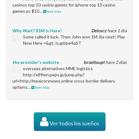
casinos top 10 casino games for iphone top 10 casino
games pc $10…
leer más
Why Wait? $1M Is Here!
Deloscz
hace 1 día
Some called it luck. Then John won 1M. Be next! Play
Now Here =&gt; is.gd/pe4qST
the provider's website
Israeltoupt
hace 2 días
overseas alternatives MME logistics
http://x89mn.peps.jp/jump.php?
url=http://mexicorxnews.online cross-border delivery
options…
leer más
Ver todos los sueños