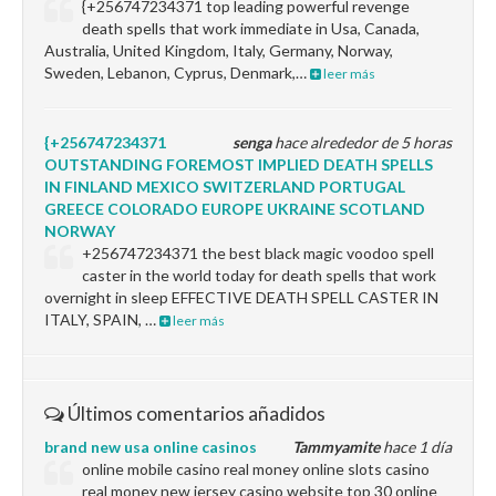
{+256747234371 top leading powerful revenge
death spells that work immediate in Usa, Canada,
Australia, United Kingdom, Italy, Germany, Norway,
Sweden, Lebanon, Cyprus, Denmark,…
leer más
{+256747234371
senga
hace alrededor de 5 horas
OUTSTANDING FOREMOST IMPLIED DEATH SPELLS
IN FINLAND MEXICO SWITZERLAND PORTUGAL
GREECE COLORADO EUROPE UKRAINE SCOTLAND
NORWAY
+256747234371 the best black magic voodoo spell
caster in the world today for death spells that work
overnight in sleep EFFECTIVE DEATH SPELL CASTER IN
ITALY, SPAIN, …
leer más
Últimos comentarios añadidos
brand new usa online casinos
Tammyamite
hace 1 día
online mobile casino real money online slots casino
real money new jersey casino website top 30 online