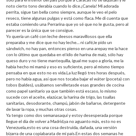
noto cierto tono derabia cuando lo dice.¡Canela! Mi adorada
perrita, sigue tan bella como siempre, aunque le veo el pelo
reseco, tiene algunas pulgas y está como flaca. Me di cuenta que
estaba comiendo una Perrarina que yo sé que no le gusta, pero al
parecer es la única que se consigue.
Yo quería un café con leche deesos maravillosos que ella
preparaba y me dice que no hay leche… ni café,le pido un
sándwich, no hay pan, entonces pienso en una arepay me la hace
con lo último que quedaba en el kilo de harina de maíz, sólo hay
queso duro y no tiene mantequilla, igual me supo a gloria, me la
había hecho mi mamá y eso es suficiente, pero al mismo tiempo
pensaba en que esto no es vida.La luz llegó tres horas después,
pero no había agua, así que nos tocaba bajar el wáter (poceta) con
tobos (baldes), usábamos servilletasde esas grandes de cocina
como papel sanitario ya que también está escaso, lo mismo
sucede con el aceite, elazúcar, la harina de trigo, las toallas
sanitarias, desodorante, champú, jabón de bañarse, detergente
de lavar la ropa, y muchas otras cosas.
Ya tengo como dos semanasaquí y estoy desesperada porque
llegue el día de volver a Madrid,ya no aguanto más, esto no es
Venezuela,esto es una cosa destruida, dañada, una versión
bizarra de una copiabarata de mi país.En estas dos semanas he