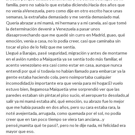
familia, pero no sabía lo que estaba diciendo.Hacía dos años que
no venía aVenezuela, pero como dije en otro escrito hace unas
semanas, la extrañaba demasiado y me sentía demasiado mal.
Quería abrazar a mi mamá, mi hermana y a mi canela, así que tomé
la determinación devenir a Venezuela a pasar unos
díasaprovechando que me quedé sin curro en Madrid, guao, qué
emoción, venía a casa, no lo podía creer, casi que caminaba sin
tocar el piso de lo feliz que me sentía.
Llegué a Barajas, pasé seguridad, migración y antes de montarme
en el avión rumbo a Maiquetía ya se sentía todo más familiar, el
acento venezolano era casi como estar en casa, aunque nunca
entendí por qué si todavía no habían llamado para embarcar ya la
gente estaba haciendo cola, pero noimportaba cualquier
incomodidad,lo importante era que venía para mi hogar.El vuelo
estuvo bien, llegamosa Maiquetía yme sorprendió ver que las
paredes estaban sin pintar,el piso sucio, el aeropuerto desolado,al
salir ya mi mamá estaba ahí, qué emoción, su abrazo fue lo mejor
que me había pasado en dos años, pero su cara estaba rara, la
noté avejentada, arrugada, como quemada por el sol, no podía
creer que en tan poco tiempo se viera tan anciana…y
pensé¿mamita qué te pasó?, pero no le dije nada, mi felicidad era
mayor que eso.