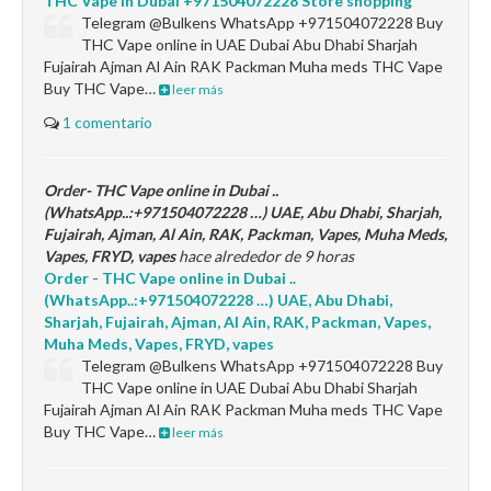
THC Vape in Dubai +971504072228 Store shopping
Telegram @Bulkens WhatsApp +971504072228 Buy
THC Vape online in UAE Dubai Abu Dhabi Sharjah
Fujairah Ajman Al Ain RAK Packman Muha meds THC Vape
Buy THC Vape…
leer más
1 comentario
Order- THC Vape online in Dubai ..
(WhatsApp..:+971504072228 …) UAE, Abu Dhabi, Sharjah,
Fujairah, Ajman, Al Ain, RAK, Packman, Vapes, Muha Meds,
Vapes, FRYD, vapes
hace alrededor de 9 horas
Order - THC Vape online in Dubai ..
(WhatsApp..:+971504072228 …) UAE, Abu Dhabi,
Sharjah, Fujairah, Ajman, Al Ain, RAK, Packman, Vapes,
Muha Meds, Vapes, FRYD, vapes
Telegram @Bulkens WhatsApp +971504072228 Buy
THC Vape online in UAE Dubai Abu Dhabi Sharjah
Fujairah Ajman Al Ain RAK Packman Muha meds THC Vape
Buy THC Vape…
leer más