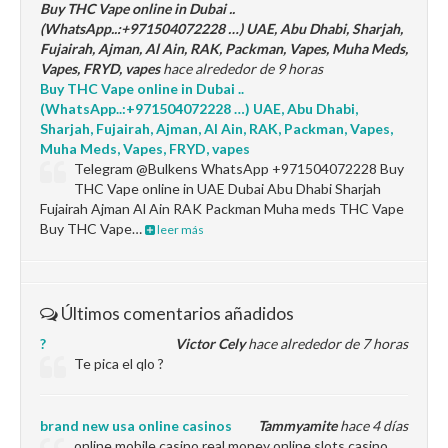
Buy THC Vape online in Dubai ..
(WhatsApp..:+971504072228 …) UAE, Abu Dhabi, Sharjah,
Fujairah, Ajman, Al Ain, RAK, Packman, Vapes, Muha Meds,
Vapes, FRYD, vapes
hace alrededor de 9 horas
Buy THC Vape online in Dubai ..
(WhatsApp..:+971504072228 …) UAE, Abu Dhabi,
Sharjah, Fujairah, Ajman, Al Ain, RAK, Packman, Vapes,
Muha Meds, Vapes, FRYD, vapes
Telegram @Bulkens WhatsApp +971504072228 Buy
THC Vape online in UAE Dubai Abu Dhabi Sharjah
Fujairah Ajman Al Ain RAK Packman Muha meds THC Vape
Buy THC Vape…
leer más
Últimos comentarios añadidos
?
Victor Cely
hace alrededor de 7 horas
Te pica el qlo ?
brand new usa online casinos
Tammyamite
hace 4 días
online mobile casino real money online slots casino