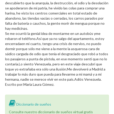
descubierto que la anarquía, la destrucción, el odio y la desolación
se apoderaron de mi patria, he vivido las colas para comprar una
harina, he visto los centros comerciales en total estado de
abandono, las tiendas vacías o cerradas, los carros parados por
falta de batería o cauchos, la gente morir de mengua porque no
hay medicinas.
Se me ocurrió la genial idea de montarme en un autobús yme
robaron el teléfono.Así que ya no salgo del apartamento, estoy
encerradaen mi cuarto, tengo una crisis de nervios, no puedo
dormir porque sólo me viene a la mente la asquerosa cara de
sádico cargada de odio que tenía el desgraciado que robó a todos
los pasajeros a punta de pistola, en ese momento sentí que no lo
contaría.Lo siento Venezuela, pero en este viaje descubrí que
loque yo extrañaba era sólo una ilusión.Me devolveré a Madrid a
trabajar lo más duro que pueda para llevarme a mi mamá y a mi
hermana, nadie se merece vivir en este país.Adiós Venezuela.
Escrito por:María Laura Gómez.
Diccionario de sueños
Consulte nuestro diccionario de sueños virtual gratis