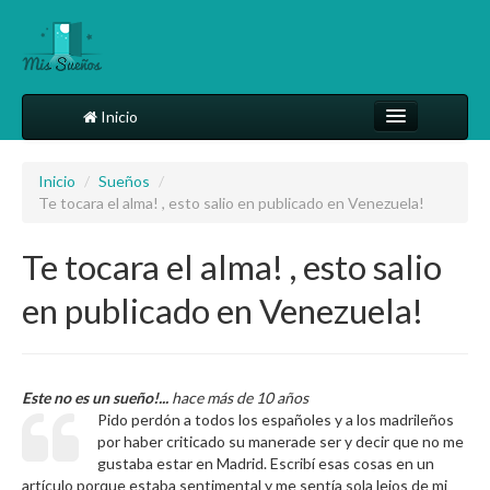
Inicio
Comparte tu sueño
Inicio
/
Sueños
/
Te tocara el alma! , esto salio en publicado en Venezuela!
Diccionario
Más
Te tocara el alma! , esto salio
en publicado en Venezuela!
Este no es un sueño!...
hace más de 10 años
Pido perdón a todos los españoles y a los madrileños
por haber criticado su manerade ser y decir que no me
gustaba estar en Madrid. Escribí esas cosas en un
artículo porque estaba sentimental y me sentía sola lejos de mi