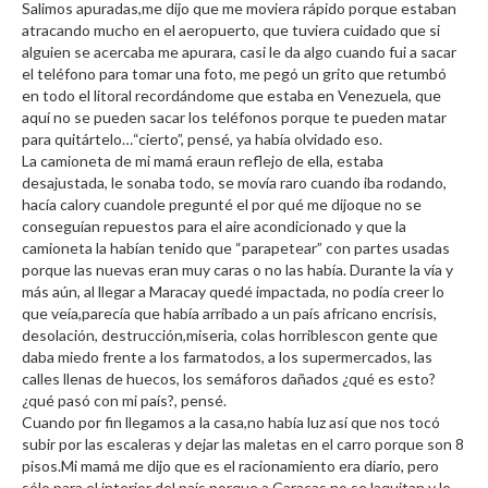
Salimos apuradas,me dijo que me moviera rápido porque estaban
atracando mucho en el aeropuerto, que tuviera cuidado que si
alguien se acercaba me apurara, casi le da algo cuando fui a sacar
el teléfono para tomar una foto, me pegó un grito que retumbó
en todo el litoral recordándome que estaba en Venezuela, que
aquí no se pueden sacar los teléfonos porque te pueden matar
para quitártelo…“cierto”, pensé, ya había olvidado eso.
La camioneta de mi mamá eraun reflejo de ella, estaba
desajustada, le sonaba todo, se movía raro cuando iba rodando,
hacía calory cuandole pregunté el por qué me dijoque no se
conseguían repuestos para el aire acondicionado y que la
camioneta la habían tenido que “parapetear” con partes usadas
porque las nuevas eran muy caras o no las había. Durante la vía y
más aún, al llegar a Maracay quedé impactada, no podía creer lo
que veía,parecía que había arribado a un país africano encrisis,
desolación, destrucción,miseria, colas horriblescon gente que
daba miedo frente a los farmatodos, a los supermercados, las
calles llenas de huecos, los semáforos dañados ¿qué es esto?
¿qué pasó con mi país?, pensé.
Cuando por fin llegamos a la casa,no había luz así que nos tocó
subir por las escaleras y dejar las maletas en el carro porque son 8
pisos.Mi mamá me dijo que es el racionamiento era diario, pero
sólo para el interior del país porque a Caracas no se laquitan y le