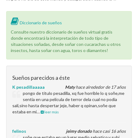
Diccionario de sueños
Consulte nuestro diccionario de sueños virtual gratis
donde encontrará la interpretación de todo tipo de
situaciones soñadas, desde soñar con cucarachas u otros
insectos, hasta soñar con agua, toros o diamantes!
Sueños parecidos a éste
K pesadillaaaaa
Maty
hace alrededor de 17 años
pongo de titulo pesadilla, xq fue horrible lo q soñe,me
sentia en una pelicula de terror dela cual no podia
sali,sino hasta despertar jeje, haber q opinan,soñe que
estaba en mi…
leer más
felinos
jeimy donado
hace casi 16 años
soñe que estaba en un lugar medio selvatico,y subi