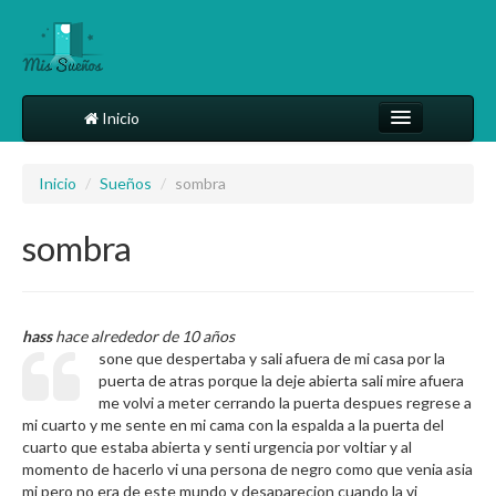
Inicio
Comparte tu sueño
Inicio
/
Sueños
/
sombra
Diccionario
sombra
Más
hass
hace alrededor de 10 años
sone que despertaba y sali afuera de mi casa por la
puerta de atras porque la deje abierta sali mire afuera
me volvi a meter cerrando la puerta despues regrese a
mi cuarto y me sente en mi cama con la espalda a la puerta del
cuarto que estaba abierta y senti urgencia por voltiar y al
momento de hacerlo vi una persona de negro como que venia asia
mi pero no era de este mundo y desaparecion cuando la vi