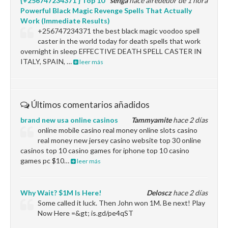
{+256747234371 } Top 10
senga
hace alrededor de 1 hora
Powerful Black Magic Revenge Spells That Actually
Work (Immediate Results)
+256747234371 the best black magic voodoo spell
caster in the world today for death spells that work
overnight in sleep EFFECTIVE DEATH SPELL CASTER IN
ITALY, SPAIN, …
leer más
Últimos comentarios añadidos
brand new usa online casinos
Tammyamite
hace 2 días
online mobile casino real money online slots casino
real money new jersey casino website top 30 online
casinos top 10 casino games for iphone top 10 casino
games pc $10…
leer más
Why Wait? $1M Is Here!
Deloscz
hace 2 días
Some called it luck. Then John won 1M. Be next! Play
Now Here =&gt; is.gd/pe4qST