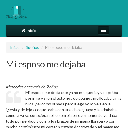
Inicio
Comparte tu sueño
Inicio
/
Sueños
/
Mi esposo me dejaba
Diccionario
Mi esposo me dejaba
Más
Mercedes
hace más de 9 años
Mi esposo me decía que ya no me quería y yo optába
por irme y si en efecto nos dejábamos me llevaba a mis
hijos y él como si nada pero luego yo lo veía en la
iglesia y de lejos coqueteaba con una chica guapa y la admiraba
como si ya se conocieran el le sonreía en ese momento yo daba
todo por perdido y corrí á los brazos de mi mama lloraba yo con
mucho sentimiento mi corazón estaba destrozado y mi mama me