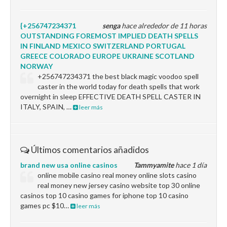
{+256747234371
senga
hace alrededor de 11 horas
OUTSTANDING FOREMOST IMPLIED DEATH SPELLS
IN FINLAND MEXICO SWITZERLAND PORTUGAL
GREECE COLORADO EUROPE UKRAINE SCOTLAND
NORWAY
+256747234371 the best black magic voodoo spell
caster in the world today for death spells that work
overnight in sleep EFFECTIVE DEATH SPELL CASTER IN
ITALY, SPAIN, …
leer más
Últimos comentarios añadidos
brand new usa online casinos
Tammyamite
hace 1 día
online mobile casino real money online slots casino
real money new jersey casino website top 30 online
casinos top 10 casino games for iphone top 10 casino
games pc $10…
leer más