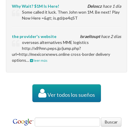
Why Wait? $1M Is Here!
Deloscz
hace 1 día
Some called it luck. Then John won 1M. Be next! Play
Now Here =&gt; is.gd/pe4qST
the provider's website
Israeltoupt
hace 2 días
overseas alternatives MME logistics
http://x89mn.peps.jp/jump.php?
url=http://mexicorxnews.online cross-border delivery
options…
leer más
Ver todos los sueños