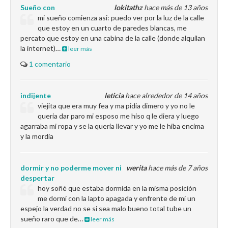
Sueño con
lokitathz
hace más de 13 años
mi sueño comienza asi: puedo ver por la luz de la calle
que estoy en un cuarto de paredes blancas, me
percato que estoy en una cabina de la calle (donde alquilan
la internet)…
leer más
1 comentario
indijente
leticia
hace alrededor de 14 años
viejita que era muy fea y ma pidia dimero y yo no le
queria dar paro mi esposo me hiso q le diera y luego
agarraba mi ropa y se la queria llevar y yo me le hiba encima
y la mordia
dormir y no poderme mover ni
werita
hace más de 7 años
despertar
hoy soñé que estaba dormida en la misma posición
me dormi con la lapto apagada y enfrente de mi un
espejo la verdad no se si sea malo bueno total tube un
sueño raro que de…
leer más