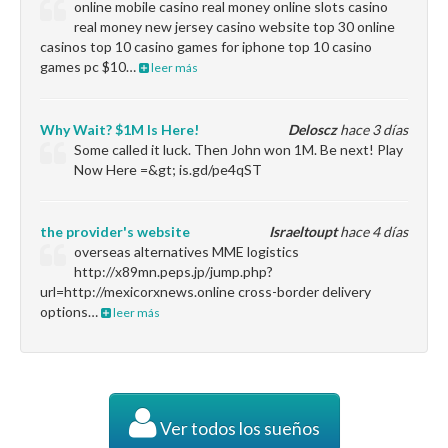
online mobile casino real money online slots casino
real money new jersey casino website top 30 online
casinos top 10 casino games for iphone top 10 casino
games pc $10…
leer más
Why Wait? $1M Is Here!
Deloscz
hace 3 días
Some called it luck. Then John won 1M. Be next! Play
Now Here =&gt; is.gd/pe4qST
the provider's website
Israeltoupt
hace 4 días
overseas alternatives MME logistics
http://x89mn.peps.jp/jump.php?
url=http://mexicorxnews.online cross-border delivery
options…
leer más
Ver todos los sueños