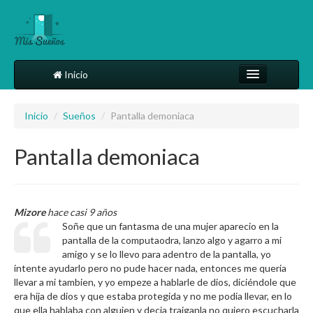
Inicio
Comparte tu sueño
Inicio
/
Sueños
/
Pantalla demoniaca
Diccionario
Pantalla demoniaca
Más
Mizore
hace casi 9 años
Soñe que un fantasma de una mujer aparecio en la
pantalla de la computaodra, lanzo algo y agarro a mi
amigo y se lo llevo para adentro de la pantalla, yo
intente ayudarlo pero no pude hacer nada, entonces me queria
llevar a mi tambien, y yo empeze a hablarle de dios, diciéndole que
era hija de dios y que estaba protegida y no me podia llevar, en lo
que ella hablaba con alguien y decia traiganla no quiero escucharla