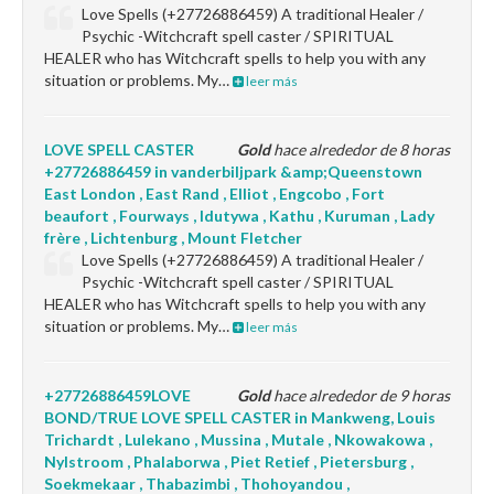
Love Spells (+27726886459) A traditional Healer /
Psychic -Witchcraft spell caster / SPIRITUAL
HEALER who has Witchcraft spells to help you with any
situation or problems. My…
leer más
LOVE SPELL CASTER
Gold
hace alrededor de 8 horas
+27726886459 in vanderbiljpark &amp;Queenstown
East London , East Rand , Elliot , Engcobo , Fort
beaufort , Fourways , Idutywa , Kathu , Kuruman , Lady
frère , Lichtenburg , Mount Fletcher
Love Spells (+27726886459) A traditional Healer /
Psychic -Witchcraft spell caster / SPIRITUAL
HEALER who has Witchcraft spells to help you with any
situation or problems. My…
leer más
+27726886459LOVE
Gold
hace alrededor de 9 horas
BOND/TRUE LOVE SPELL CASTER in Mankweng, Louis
Trichardt , Lulekano , Mussina , Mutale , Nkowakowa ,
Nylstroom , Phalaborwa , Piet Retief , Pietersburg ,
Soekmekaar , Thabazimbi , Thohoyandou ,