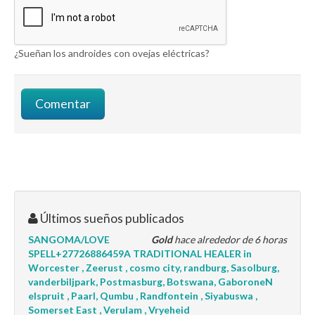
¿Sueñan los androides con ovejas eléctricas?
Últimos sueños publicados
SANGOMA/LOVE
Gold
hace alrededor de 6 horas
SPELL+27726886459A TRADITIONAL HEALER in
Worcester , Zeerust , cosmo city, randburg, Sasolburg,
vanderbiljpark, Postmasburg, Botswana, GaboroneN
elspruit , Paarl, Qumbu , Randfontein , Siyabuswa ,
Somerset East , Verulam , Vryeheid