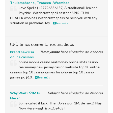
Thulamahashe , Tzaneen , Warmbad
Love Spells (+27726886459) A traditional Healer /
Psychic -Witchcraft spell caster / SPIRITUAL
HEALER who has Witchcraft spells to help you with any
situation or problems. My…
leer más
Últimos comentarios añadidos
brand new usa
Tammyamite
hace alrededor de 23 horas
online casinos
online mobile casino real money online slots casino
real money new jersey casino website top 30 online
casinos top 10 casino games for iphone top 10 casino
games pc $10…
leer más
Why Wait? $1M Is
Deloscz
hace alrededor de 24 horas
Here!
Some called it luck. Then John won 1M. Be next! Play
Now Here =&gt; is.gd/pe4qST