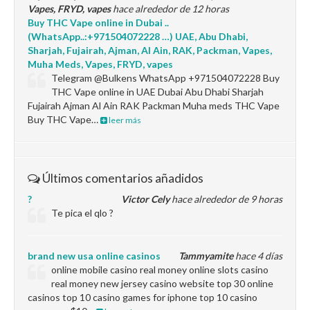
Vapes, FRYD, vapes
hace alrededor de 12 horas
Buy THC Vape online in Dubai ..
(WhatsApp..:+971504072228 …) UAE, Abu Dhabi,
Sharjah, Fujairah, Ajman, Al Ain, RAK, Packman, Vapes,
Muha Meds, Vapes, FRYD, vapes
Telegram @Bulkens WhatsApp +971504072228 Buy
THC Vape online in UAE Dubai Abu Dhabi Sharjah
Fujairah Ajman Al Ain RAK Packman Muha meds THC Vape
Buy THC Vape…
leer más
Últimos comentarios añadidos
?
Victor Cely
hace alrededor de 9 horas
Te pica el qlo ?
brand new usa online casinos
Tammyamite
hace 4 días
online mobile casino real money online slots casino
real money new jersey casino website top 30 online
casinos top 10 casino games for iphone top 10 casino