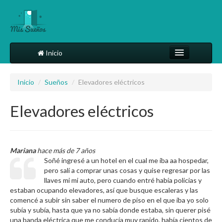
Inicio
Comparte tu sueño
Inicio
/
Sueños
/
Elevadores eléctricos
Diccionario
Elevadores eléctricos
Más
Mariana
hace más de 7 años
Soñé ingresé a un hotel en el cual me iba aa hospedar,
pero salí a comprar unas cosas y quise regresar por las
llaves mi mi auto, pero cuando entré había policias y
estaban ocupando elevadores, así que busque escaleras y las
comencé a subir sin saber el numero de piso en el que iba yo solo
subía y subía, hasta que ya no sabía donde estaba, sin querer pisé
una banda eléctrica que me conducía muy rapido, había cientos de