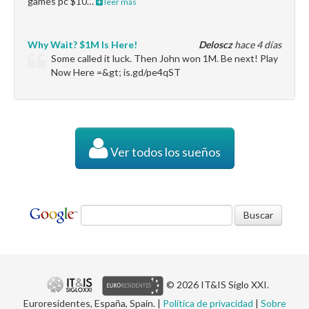
games pc $10…
leer más
Why Wait? $1M Is Here!
Deloscz
hace 4 días
Some called it luck. Then John won 1M. Be next! Play
Now Here =&gt; is.gd/pe4qST
Ver todos los sueños
© 2026 IT&IS Siglo XXI.
Euroresidentes, España, Spain. |
Política de privacidad
|
Sobre