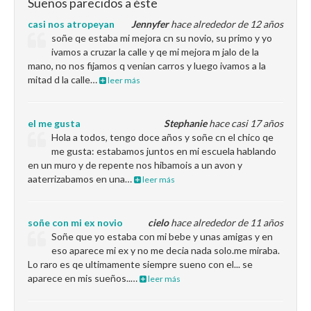
Sueños parecidos a éste
casi nos atropeyan
Jennyfer
hace alrededor de 12 años
soñe qe estaba mi mejora cn su novio, su primo y yo
ivamos a cruzar la calle y qe mi mejora m jalo de la
mano, no nos fijamos q venian carros y luego ivamos a la
mitad d la calle…
leer más
el me gusta
Stephanie
hace casi 17 años
Hola a todos, tengo doce años y soñe cn el chico qe
me gusta: estabamos juntos en mi escuela hablando
en un muro y de repente nos hibamois a un avon y
aaterrizabamos en una…
leer más
soñe con mi ex novio
cielo
hace alrededor de 11 años
Soñe que yo estaba con mi bebe y unas amigas y en
eso aparece mi ex y no me decia nada solo.me miraba.
Lo raro es qe ultimamente siempre sueno con el... se
aparece en mis sueños..…
leer más