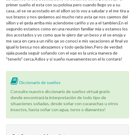
primer sueño el esta con su pololoa pero cuando llego yo a su
casa...el se ve acostado en el sillon yo lo voy a saludar y el me tira a
sus brazos y nos qedamos asi mucho rato asta qe nos caemos del
sillon y el qeda arriba mio aciendome cariño y yo a el tambien.En el
segundo estamos como en una reunion familiar mia y estamos los
dos acostados y yo como que le qiero dar un beso y el se enoja y
me saca en cara a un niño qe yo conoci e mis vacaciones al final yo
igual lo beso,y nos abrazamos y todo qeda bien.Pero de verdad
ojala pueda seguir soñando con el xqe es la unica manera de
"tenerlo" cerca.Adios y si sueño nuevamentecon el lo contare!
Diccionario de sueños
Consulte nuestro diccionario de sueños virtual gratis
donde encontrará la interpretación de todo tipo de
situaciones soñadas, desde soñar con cucarachas u otros
insectos, hasta soñar con agua, toros o diamantes!