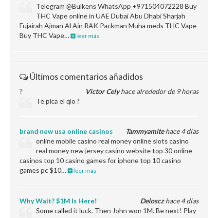
Telegram @Bulkens WhatsApp +971504072228 Buy
THC Vape online in UAE Dubai Abu Dhabi Sharjah
Fujairah Ajman Al Ain RAK Packman Muha meds THC Vape
Buy THC Vape…
leer más
Últimos comentarios añadidos
?
Victor Cely
hace alrededor de 9 horas
Te pica el qlo ?
brand new usa online casinos
Tammyamite
hace 4 días
online mobile casino real money online slots casino
real money new jersey casino website top 30 online
casinos top 10 casino games for iphone top 10 casino
games pc $10…
leer más
Why Wait? $1M Is Here!
Deloscz
hace 4 días
Some called it luck. Then John won 1M. Be next! Play