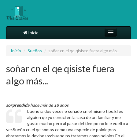
Inicio
Comparte tu sueño
Inicio
/
Sueños
/
soñar cn el qe qisiste fuera algo más...
Diccionario
soñar cn el qe qisiste fuera
Más
algo más...
sorprendida
hace más de 18 años
bueno ia dos veces e soñado cn el mismo tipo.El es
alguien qe yo conoci en la casa de un familiar y me
gusto mucho pero al pasar del tiempo no lo e vuelto a
ver.Sueño cn el qe somos como una especie de pololo;nos
abrazamos le doy besos;bueno ns tratamos como pololos.En el