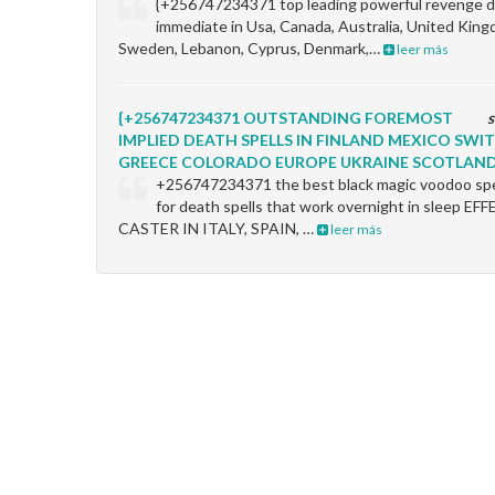
{+256747234371 top leading powerful revenge de
immediate in Usa, Canada, Australia, United King
Sweden, Lebanon, Cyprus, Denmark,…
leer más
{+256747234371 OUTSTANDING FOREMOST
s
IMPLIED DEATH SPELLS IN FINLAND MEXICO SW
GREECE COLORADO EUROPE UKRAINE SCOTLAN
+256747234371 the best black magic voodoo spel
for death spells that work overnight in sleep 
CASTER IN ITALY, SPAIN, …
leer más