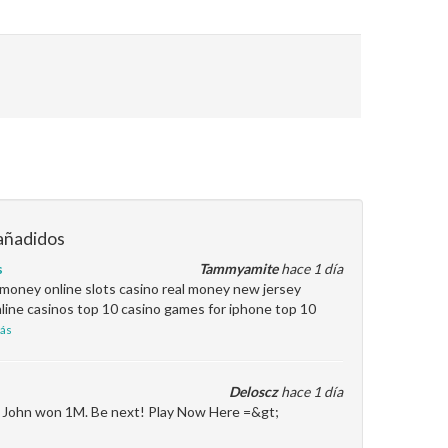
añadidos
s
Tammyamite
hace 1 día
l money online slots casino real money new jersey
line casinos top 10 casino games for iphone top 10
ás
Deloscz
hace 1 día
en John won 1M. Be next! Play Now Here =&gt;