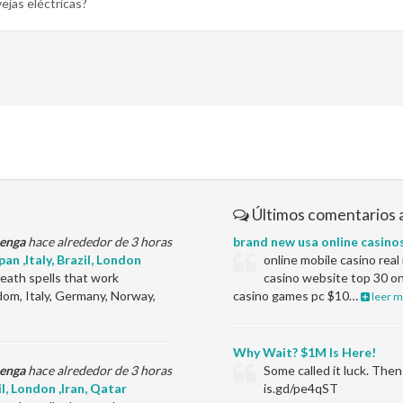
ejas eléctricas?
Últimos comentarios 
enga
hace alrededor de 3 horas
brand new usa online casino
an ,Italy, Brazil, London
online mobile casino rea
ath spells that work
casino website top 30 on
dom, Italy, Germany, Norway,
casino games pc $10…
leer m
Why Wait? $1M Is Here!
enga
hace alrededor de 3 horas
Some called it luck. Th
il, London ,Iran, Qatar
is.gd/pe4qST