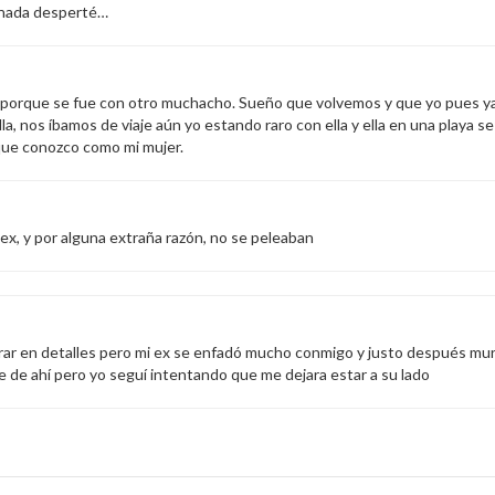
 nada desperté…
o porque se fue con otro muchacho. Sueño que volvemos y que yo pues ya
la, nos íbamos de viaje aún yo estando raro con ella y ella en una playa s
que conozco como mi mujer.
ex, y por alguna extraña razón, no se peleaban
rar en detalles pero mi ex se enfadó mucho conmigo y justo después murió
 de ahí pero yo seguí intentando que me dejara estar a su lado