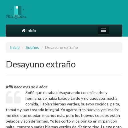
Inicio
Comparte tu sueño
Inicio
/
Sueños
/
Desayuno extraño
Diccionario
Desayuno extraño
Más
Mill
hace más de 6 años
Soñé que estaba desayunando con mi madre y
hermana, yo había bajado tarde y no quedaba mucha
comida. Habían hierbas verdes, huevos cocidos, palta,
tomate y pan tostado integral. Yo agarro tres huevos y mi madre
me dice que quedan muchos más, pero los huevos cocidos están
pelados y son deformes. Yo los corto y los pongo en mi pan con
palta , tomate y varias hiervas verdes de distinto tipo. Luego noto