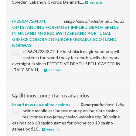
Sweden, Lebanon, Cyprus, Denmark,…
leer más
{+256747234371
senga
hace alrededor de 5 horas
OUTSTANDING FOREMOST IMPLIED DEATH SPELLS
IN FINLAND MEXICO SWITZERLAND PORTUGAL
GREECE COLORADO EUROPE UKRAINE SCOTLAND
NORWAY
+256747234371 the best black magic voodoo spell
caster in the world today for death spells that work
overnight in sleep EFFECTIVE DEATH SPELL CASTER IN
ITALY, SPAIN, …
leer más
Últimos comentarios añadidos
brand new usa online casinos
Tammyamite
hace 1 día
online mobile casino real money online slots casino
real money new jersey casino website top 30 online
casinos top 10 casino games for iphone top 10 casino
games pc $10…
leer más