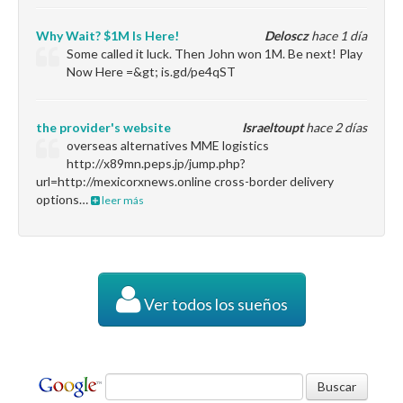
Why Wait? $1M Is Here!
Deloscz
hace 1 día
Some called it luck. Then John won 1M. Be next! Play
Now Here =&gt; is.gd/pe4qST
the provider's website
Israeltoupt
hace 2 días
overseas alternatives MME logistics
http://x89mn.peps.jp/jump.php?
url=http://mexicorxnews.online cross-border delivery
options…
leer más
Ver todos los sueños