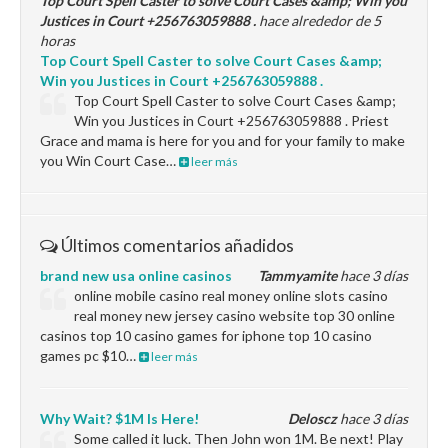
Top Court Spell Caster to solve Court Cases &amp; Win you
Justices in Court +256763059888 .
hace alrededor de 5
horas
Top Court Spell Caster to solve Court Cases &amp;
Win you Justices in Court +256763059888 .
Top Court Spell Caster to solve Court Cases &amp;
Win you Justices in Court +256763059888 . Priest
Grace and mama is here for you and for your family to make
you Win Court Case…
leer más
Últimos comentarios añadidos
brand new usa online casinos
Tammyamite
hace 3 días
online mobile casino real money online slots casino
real money new jersey casino website top 30 online
casinos top 10 casino games for iphone top 10 casino
games pc $10…
leer más
Why Wait? $1M Is Here!
Deloscz
hace 3 días
Some called it luck. Then John won 1M. Be next! Play