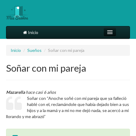
Inicio
Comparte tu sueño
Inicio
/
Sueños
/
Soñar con mi pareja
Diccionario
Soñar con mi pareja
Más
Mazarella
hace casi 6 años
Soñar con “Anoche soñé con mi pareja que ya falleció
hablé con el, reclamándole que había dejado bien a sus
hijos y a la mamá y a mí no me dejó nada, se acercó a mí
llorando y me abrazó”