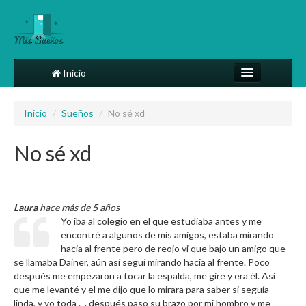
Inicio
Comparte tu sueño
Inicio
/
Sueños
/
No sé xd
Diccionario
No sé xd
Más
Laura
hace más de 5 años
Yo iba al colegio en el que estudiaba antes y me
encontré a algunos de mis amigos, estaba mirando
hacia al frente pero de reojo vi que bajo un amigo que
se llamaba Dainer, aún así seguí mirando hacia al frente. Poco
después me empezaron a tocar la espalda, me gire y era él. Así
que me levanté y el me dijo que lo mirara para saber si seguía
linda, y yo toda ._. después paso su brazo por mi hombro y me