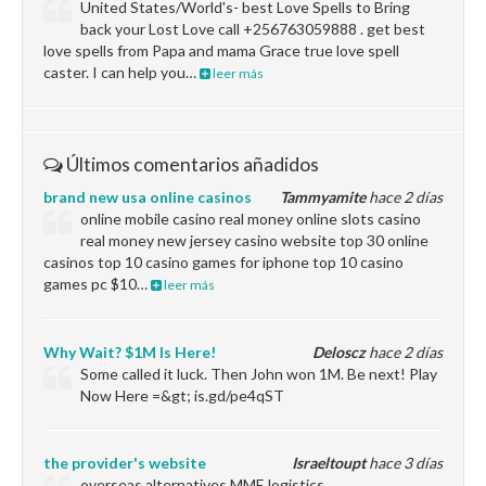
United States/World's- best Love Spells to Bring
back your Lost Love call +256763059888 . get best
love spells from Papa and mama Grace true love spell
caster. I can help you…
leer más
Últimos comentarios añadidos
brand new usa online casinos
Tammyamite
hace 2 días
online mobile casino real money online slots casino
real money new jersey casino website top 30 online
casinos top 10 casino games for iphone top 10 casino
games pc $10…
leer más
Why Wait? $1M Is Here!
Deloscz
hace 2 días
Some called it luck. Then John won 1M. Be next! Play
Now Here =&gt; is.gd/pe4qST
the provider's website
Israeltoupt
hace 3 días
overseas alternatives MME logistics