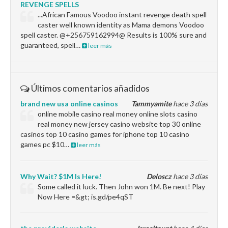
REVENGE SPELLS
...African Famous Voodoo instant revenge death spell
caster well known identity as Mama demons Voodoo
spell caster. @+256759162994@ Results is 100% sure and
guaranteed, spell…
leer más
Últimos comentarios añadidos
brand new usa online casinos
Tammyamite
hace 3 días
online mobile casino real money online slots casino
real money new jersey casino website top 30 online
casinos top 10 casino games for iphone top 10 casino
games pc $10…
leer más
Why Wait? $1M Is Here!
Deloscz
hace 3 días
Some called it luck. Then John won 1M. Be next! Play
Now Here =&gt; is.gd/pe4qST