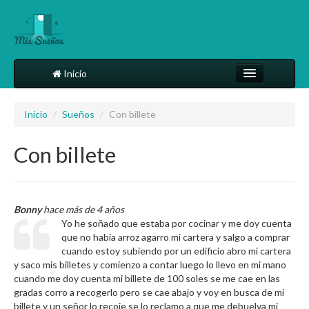
Inicio
Comparte tu sueño
Inicio
/
Sueños
/
Con billete
Diccionario
Con billete
Más
Bonny
hace más de 4 años
Yo he soñado que estaba por cocinar y me doy cuenta
que no había arroz agarro mi cartera y salgo a comprar
cuando estoy subiendo por un edificio abro mi cartera
y saco mis billetes y comienzo a contar luego lo llevo en mi mano
cuando me doy cuenta mi billete de 100 soles se me cae en las
gradas corro a recogerlo pero se cae abajo y voy en busca de mi
billete y un señor lo recoje se lo reclamo a que me debuelva mi