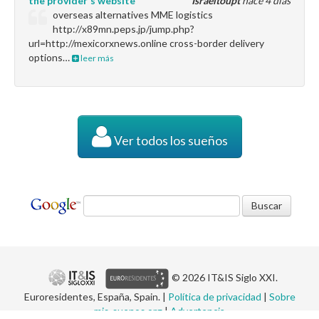
the provider's website
Israeltoupt
hace 4 días
overseas alternatives MME logistics
http://x89mn.peps.jp/jump.php?
url=http://mexicorxnews.online cross-border delivery
options…
leer más
Ver todos los sueños
© 2026 IT&IS Siglo XXI.
Euroresidentes, España, Spain. |
Política de privacidad
|
Sobre
mis-suenos.org
|
Advertencia