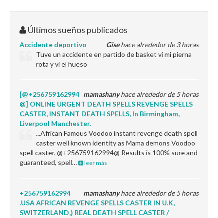
Últimos sueños publicados
Accidente deportivo
Gise
hace alrededor de 3 horas
Tuve un accidente en partido de basket vi mi pierna
rota y vi el hueso
[@+256759162994
mamashany
hace alrededor de 5 horas
@] ONLINE URGENT DEATH SPELLS REVENGE SPELLS
CASTER, INSTANT DEATH SPELLS, In Birmingham,
Liverpool Manchester.
...African Famous Voodoo instant revenge death spell
caster well known identity as Mama demons Voodoo
spell caster. @+256759162994@ Results is 100% sure and
guaranteed, spell…
leer más
+256759162994
mamashany
hace alrededor de 5 horas
.USA AFRICAN REVENGE SPELLS CASTER IN U.K,
SWITZERLAND,) REAL DEATH SPELL CASTER /