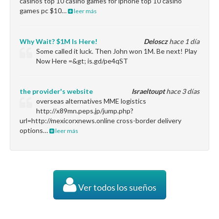
casinos top 10 casino games for iphone top 10 casino
games pc $10…
leer más
Why Wait? $1M Is Here!
Deloscz
hace 1 día
Some called it luck. Then John won 1M. Be next! Play
Now Here =&gt; is.gd/pe4qST
the provider's website
Israeltoupt
hace 3 días
overseas alternatives MME logistics
http://x89mn.peps.jp/jump.php?
url=http://mexicorxnews.online cross-border delivery
options…
leer más
Ver todos los sueños