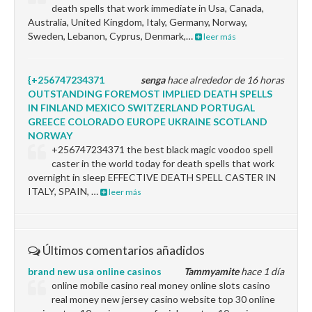
death spells that work immediate in Usa, Canada,
Australia, United Kingdom, Italy, Germany, Norway,
Sweden, Lebanon, Cyprus, Denmark,…
leer más
{+256747234371
senga
hace alrededor de 16 horas
OUTSTANDING FOREMOST IMPLIED DEATH SPELLS
IN FINLAND MEXICO SWITZERLAND PORTUGAL
GREECE COLORADO EUROPE UKRAINE SCOTLAND
NORWAY
+256747234371 the best black magic voodoo spell
caster in the world today for death spells that work
overnight in sleep EFFECTIVE DEATH SPELL CASTER IN
ITALY, SPAIN, …
leer más
Últimos comentarios añadidos
brand new usa online casinos
Tammyamite
hace 1 día
online mobile casino real money online slots casino
real money new jersey casino website top 30 online