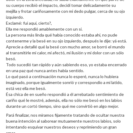
su cuerpo recibió el impacto, decidí tomar delicadamente su
mejilla y frotar cariñosamente con mi dedo pulgar, cerca de su ojo
izquierdo.
Exclamé: fuí aquí, cierto?,
Ella me respondió amablemente con un si.
La persona más linda qué había conocido estaba ahí, no pude
contenerme y la besé en su ojo izquierdo, después le dije: yá está.
Aprecie a detallé qué la besé con mucho amor, se borró el mundo
al transmitirle mi calor, mi afectó, mi ilusión y mi dolor con un sólo
besó.
Todo sucedió tan rápido y aún sabiendo eso, yo estaba encerrado
en una paz qué nunca antes había sentido.
Lo qué pasó a continuación nunca lo esperé, nunca lo hubiera
imaginado, porque igualmente sonrió y correspondio a mi latido,
está vez ella me besó.
Ésa chica de en sueño respondió a él arrebatado sentimiento de
cariño qué le mostré, además, ella no sólo me besó en los labios
durante un cortó tiempo, sino qué me convirtió en algo mejor.
Pará finalizar, nos miramos fijamente tratando de ocultar nuestra
buena intención al saborear mutuamente nuestros labios, solo
intentando esquivar nuestros deseos y reprimiendo un gran
amor.