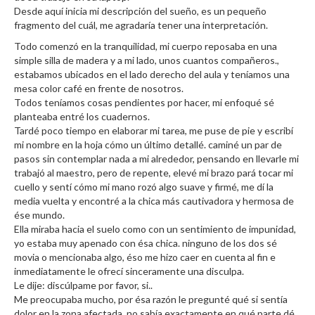
Desde aquí inicia mi descripción del sueño, es un pequeño
fragmento del cuál, me agradaría tener una interpretación.
Todo comenzó en la tranquilidad, mi cuerpo reposaba en una
simple silla de madera y a mi lado, unos cuantos compañeros.,
estabamos ubicados en el lado derecho del aula y teníamos una
mesa color café en frente de nosotros.
Todos teníamos cosas pendientes por hacer, mi enfoqué sé
planteaba entré los cuadernos.
Tardé poco tiempo en elaborar mi tarea, me puse de pie y escribí
mi nombre en la hoja cómo un último detallé. caminé un par de
pasos sin contemplar nada a mi alrededor, pensando en llevarle mi
trabajó al maestro, pero de repente, elevé mi brazo pará tocar mi
cuello y sentí cómo mi mano rozó algo suave y firmé, me dí la
media vuelta y encontré a la chica más cautivadora y hermosa de
ése mundo.
Ella miraba hacia el suelo como con un sentimiento de impunidad,
yo estaba muy apenado con ésa chica. ninguno de los dos sé
movia o mencionaba algo, éso me hizo caer en cuenta al fin e
inmediatamente le ofrecí sinceramente una disculpa.
Le dije: discúlpame por favor, si..
Me preocupaba mucho, por ésa razón le pregunté qué si sentía
dolor en la zona afectada, no sabía exactamente en qué parte dé