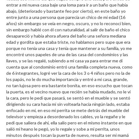
entrar a mi nueva casa baje una loma para ir a un baño que había
abajo, (deteriorado y bastante feo por cierto), en este baño yo
entre junto a una persona que parecía un chico de mi edad (16
años) sin embargo se veía en negro, oscuro, y no lo reconocí bien,
sin embargo hablé con él con naturalidad, al salir de baño el chico
desapareció y había ahora afuera del baño una señora mediana
edad y gordita que estaba triste, no hablamos pero supe que era
porque no tenía una casa y tenía que mantener a su familia, yo me
encontré unos papeles de una de las casa del condominios y las
llaves, y se las regalé, subiendo a mi casa ya para entrar me di
cuenta que al condominio entró una familia completa nueva, como
de 6 integrantes, logré ver la cara de los 3 o 4 niños pero no la de
los papás, no le do mucha importancia y entré a mi casa, grande,
no tan lujosa pero era bastante bonita, en eso escucho que tocan
la puerta, es el vecino nuevo que recién se había mudado, no le ví
la cara, pero le pedí que pasará, se sentó en el mueble y se sentó
dirigiendo su cara hacia mi sin voltearla hacia ningún lado, estaba
enfocado en mí, en eso mi perrita se mete detrás del mueble del
televisor y empieza a desordenado los cables, yo la regañe y le
pedí que saliera de ahí, ella salio pero en el mismo instante en que
salió mi heano le pegó, yo lo regale y sobe a mi perrita, unos
minutos después tocan la puerta de nuevo, resulta ser mi mamá