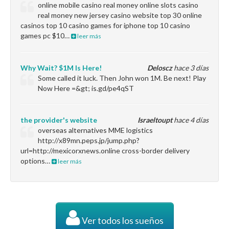
online mobile casino real money online slots casino
real money new jersey casino website top 30 online
casinos top 10 casino games for iphone top 10 casino
games pc $10…
leer más
Why Wait? $1M Is Here!
Deloscz
hace 3 días
Some called it luck. Then John won 1M. Be next! Play
Now Here =&gt; is.gd/pe4qST
the provider's website
Israeltoupt
hace 4 días
overseas alternatives MME logistics
http://x89mn.peps.jp/jump.php?
url=http://mexicorxnews.online cross-border delivery
options…
leer más
Ver todos los sueños