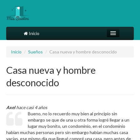
Inicio
Comparte tu sueño
Inicio
/
Sueños
/
Casa nueva y hombre desconocido
Diccionario
Casa nueva y hombre
Más
desconocido
Axel
hace casi 4 años
Bueno, no lo recuerdo muy bien al principio sin
embargo se que de una u otra forma logré llegar a un
lugar muy bonito, un condominio, en el condominio
habían muchas personas pero sin embargo habían muchas casa
vacías, ese mismo día que llegué compré una casa, pero antes de