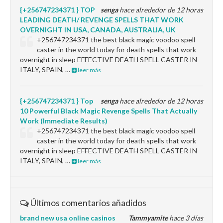
{+256747234371 } TOP
senga
hace alrededor de 12 horas
LEADING DEATH/ REVENGE SPELLS THAT WORK
OVERNIGHT IN USA, CANADA, AUSTRALIA, UK
+256747234371 the best black magic voodoo spell
caster in the world today for death spells that work
overnight in sleep EFFECTIVE DEATH SPELL CASTER IN
ITALY, SPAIN, …
leer más
{+256747234371 } Top
senga
hace alrededor de 12 horas
10 Powerful Black Magic Revenge Spells That Actually
Work (Immediate Results)
+256747234371 the best black magic voodoo spell
caster in the world today for death spells that work
overnight in sleep EFFECTIVE DEATH SPELL CASTER IN
ITALY, SPAIN, …
leer más
Últimos comentarios añadidos
brand new usa online casinos
Tammyamite
hace 3 días