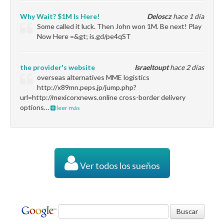
Why Wait? $1M Is Here!
Deloscz
hace 1 día
Some called it luck. Then John won 1M. Be next! Play
Now Here =&gt; is.gd/pe4qST
the provider's website
Israeltoupt
hace 2 días
overseas alternatives MME logistics
http://x89mn.peps.jp/jump.php?
url=http://mexicorxnews.online cross-border delivery
options…
leer más
Ver todos los sueños