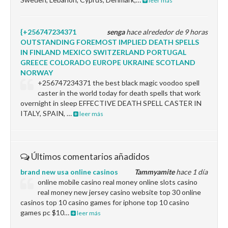
leer más
{+256747234371
senga
hace alrededor de 9 horas
OUTSTANDING FOREMOST IMPLIED DEATH SPELLS
IN FINLAND MEXICO SWITZERLAND PORTUGAL
GREECE COLORADO EUROPE UKRAINE SCOTLAND
NORWAY
+256747234371 the best black magic voodoo spell
caster in the world today for death spells that work
overnight in sleep EFFECTIVE DEATH SPELL CASTER IN
ITALY, SPAIN, …
leer más
Últimos comentarios añadidos
brand new usa online casinos
Tammyamite
hace 1 día
online mobile casino real money online slots casino
real money new jersey casino website top 30 online
casinos top 10 casino games for iphone top 10 casino
games pc $10…
leer más