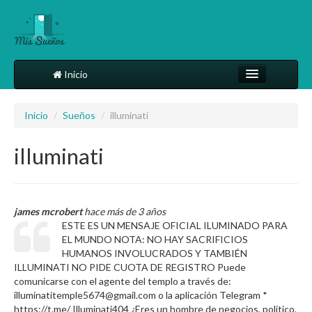
Inicio
Comparte tu sueño
Inicio
/
Sueños
/
illuminati
Diccionario
illuminati
Más
james mcrobert
hace más de 3 años
ESTE ES UN MENSAJE OFICIAL ILUMINADO PARA
EL MUNDO NOTA: NO HAY SACRIFICIOS
HUMANOS INVOLUCRADOS Y TAMBIÉN
ILLUMINATI NO PIDE CUOTA DE REGISTRO Puede
comunicarse con el agente del templo a través de:
illuminatitemple5674@gmail.com o la aplicación Telegram *
https://t.me/ Illuminati404 ¿Eres un hombre de negocios, político,