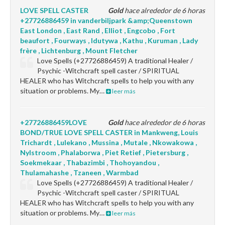
LOVE SPELL CASTER
Gold
hace alrededor de 6 horas
+27726886459 in vanderbiljpark &amp;Queenstown
East London , East Rand , Elliot , Engcobo , Fort
beaufort , Fourways , Idutywa , Kathu , Kuruman , Lady
frère , Lichtenburg , Mount Fletcher
Love Spells (+27726886459) A traditional Healer /
Psychic -Witchcraft spell caster / SPIRITUAL
HEALER who has Witchcraft spells to help you with any
situation or problems. My…
leer más
+27726886459LOVE
Gold
hace alrededor de 6 horas
BOND/TRUE LOVE SPELL CASTER in Mankweng, Louis
Trichardt , Lulekano , Mussina , Mutale , Nkowakowa ,
Nylstroom , Phalaborwa , Piet Retief , Pietersburg ,
Soekmekaar , Thabazimbi , Thohoyandou ,
Thulamahashe , Tzaneen , Warmbad
Love Spells (+27726886459) A traditional Healer /
Psychic -Witchcraft spell caster / SPIRITUAL
HEALER who has Witchcraft spells to help you with any
situation or problems. My…
leer más