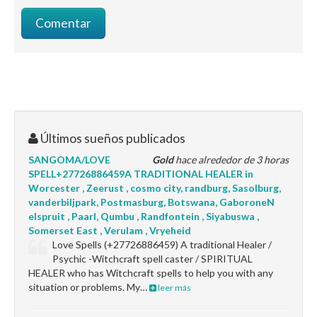
Últimos sueños publicados
SANGOMA/LOVE
Gold
hace alrededor de 3 horas
SPELL+27726886459A TRADITIONAL HEALER in
Worcester , Zeerust , cosmo city, randburg, Sasolburg,
vanderbiljpark, Postmasburg, Botswana, GaboroneN
elspruit , Paarl, Qumbu , Randfontein , Siyabuswa ,
Somerset East , Verulam , Vryeheid
Love Spells (+27726886459) A traditional Healer /
Psychic -Witchcraft spell caster / SPIRITUAL
HEALER who has Witchcraft spells to help you with any
situation or problems. My…
leer más