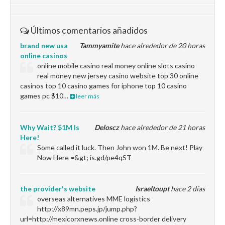
Últimos comentarios añadidos
brand new usa
Tammyamite
hace alrededor de 20 horas
online casinos
online mobile casino real money online slots casino
real money new jersey casino website top 30 online
casinos top 10 casino games for iphone top 10 casino
games pc $10…
leer más
Why Wait? $1M Is
Deloscz
hace alrededor de 21 horas
Here!
Some called it luck. Then John won 1M. Be next! Play
Now Here =&gt; is.gd/pe4qST
the provider's website
Israeltoupt
hace 2 días
overseas alternatives MME logistics
http://x89mn.peps.jp/jump.php?
url=http://mexicorxnews.online cross-border delivery