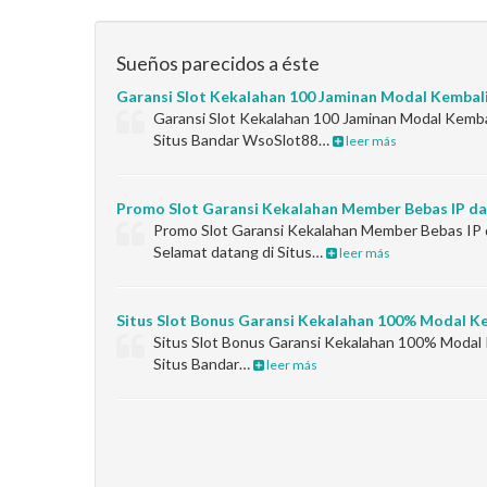
Sueños parecidos a éste
Garansi Slot Kekalahan 100 Jaminan Modal Kembal
Garansi Slot Kekalahan 100 Jaminan Modal 
Situs Bandar WsoSlot88…
leer más
Promo Slot Garansi Kekalahan Member Bebas IP da
Promo Slot Garansi Kekalahan Member Beba
Selamat datang di Situs…
leer más
Situs Slot Bonus Garansi Kekalahan 100% Modal Kem
Situs Slot Bonus Garansi Kekalahan 100% Moda
Situs Bandar…
leer más