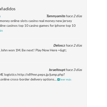
añadidos
s
Tammyamite
hace 2 días
l money online slots casino real money new jersey
line casinos top 10 casino games for iphone top 10
ás
Deloscz
hace 2 días
en John won 1M. Be next! Play Now Here =&gt;
Israeltoupt
hace 3 días
ME logistics http://x89mn.peps.jp/jump.php?
.online cross-border delivery options…
leer más