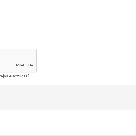
ejas eléctricas?