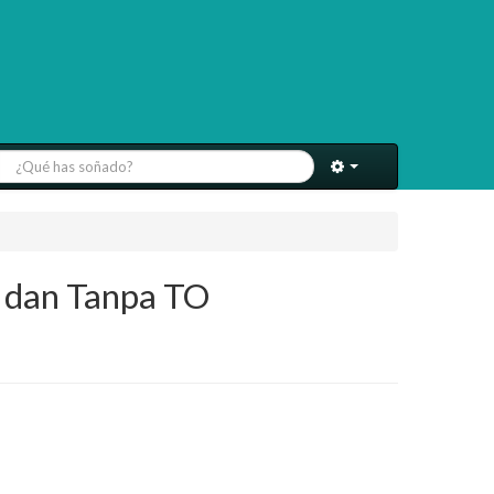
P dan Tanpa TO