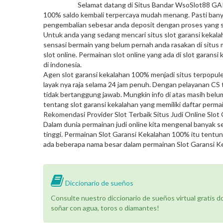
Selamat datang di Situs Bandar WsoSlot88 GARA
100% saldo kembali terpercaya mudah menang. Pasti bany
pengembalian sebesar anda deposit dengan proses yang sang
Untuk anda yang sedang mencari situs slot garansi kekalah
sensasi bermain yang belum pernah anda rasakan di situ
slot online. Permainan slot online yang ada di slot garan
di indonesia.
Agen slot garansi kekalahan 100% menjadi situs terpopule
layak nya raja selama 24 jam penuh. Dengan pelayanan CS t
tidak bertanggung jawab. Mungkin info di atas masih belu
tentang slot garansi kekalahan yang memiliki daftar perm
Rekomendasi Provider Slot Terbaik Situs Judi Online Slot 
Dalam dunia permainan judi online kita mengenal banyak 
tinggi. Permainan Slot Garansi Kekalahan 100% itu tentu
ada beberapa nama besar dalam permainan Slot Garansi Ke
Diccionario de sueños
Consulte nuestro diccionario de sueños virtual gratis 
soñar con agua, toros o diamantes!