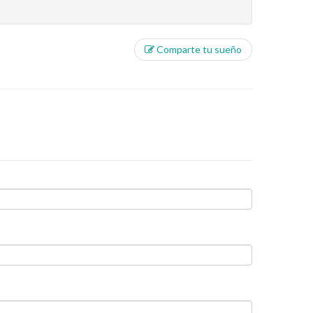
Comparte tu sueño