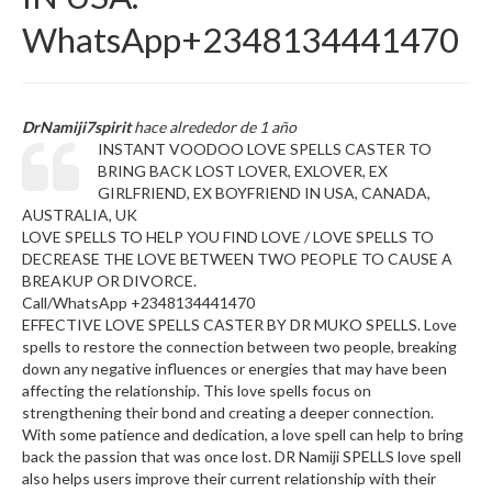
WhatsApp+2348134441470
DrNamiji7spirit
hace alrededor de 1 año
INSTANT VOODOO LOVE SPELLS CASTER TO
BRING BACK LOST LOVER, EXLOVER, EX
GIRLFRIEND, EX BOYFRIEND IN USA, CANADA,
AUSTRALIA, UK
LOVE SPELLS TO HELP YOU FIND LOVE / LOVE SPELLS TO
DECREASE THE LOVE BETWEEN TWO PEOPLE TO CAUSE A
BREAKUP OR DIVORCE.
Call/WhatsApp +2348134441470
EFFECTIVE LOVE SPELLS CASTER BY DR MUKO SPELLS. Love
spells to restore the connection between two people, breaking
down any negative influences or energies that may have been
affecting the relationship. This love spells focus on
strengthening their bond and creating a deeper connection.
With some patience and dedication, a love spell can help to bring
back the passion that was once lost. DR Namiji SPELLS love spell
also helps users improve their current relationship with their