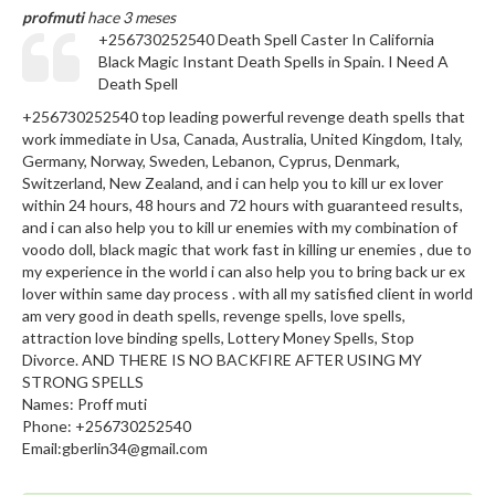
profmuti
hace 3 meses
+256730252540 Death Spell Caster In California
Black Magic Instant Death Spells in Spain. I Need A
Death Spell
+256730252540 top leading powerful revenge death spells that
work immediate in Usa, Canada, Australia, United Kingdom, Italy,
Germany, Norway, Sweden, Lebanon, Cyprus, Denmark,
Switzerland, New Zealand, and i can help you to kill ur ex lover
within 24 hours, 48 hours and 72 hours with guaranteed results,
and i can also help you to kill ur enemies with my combination of
voodo doll, black magic that work fast in killing ur enemies , due to
my experience in the world i can also help you to bring back ur ex
lover within same day process . with all my satisfied client in world
am very good in death spells, revenge spells, love spells,
attraction love binding spells, Lottery Money Spells, Stop
Divorce. AND THERE IS NO BACKFIRE AFTER USING MY
STRONG SPELLS
Names: Proff muti
Phone: +256730252540
Email:gberlin34@gmail.com