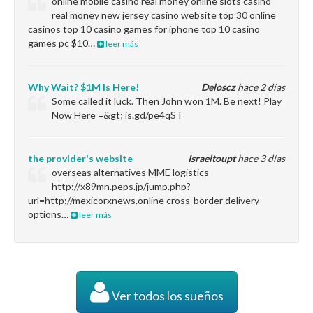
online mobile casino real money online slots casino
real money new jersey casino website top 30 online
casinos top 10 casino games for iphone top 10 casino
games pc $10…
leer más
Why Wait? $1M Is Here!
Deloscz
hace 2 días
Some called it luck. Then John won 1M. Be next! Play
Now Here =&gt; is.gd/pe4qST
the provider's website
Israeltoupt
hace 3 días
overseas alternatives MME logistics
http://x89mn.peps.jp/jump.php?
url=http://mexicorxnews.online cross-border delivery
options…
leer más
Ver todos los sueños