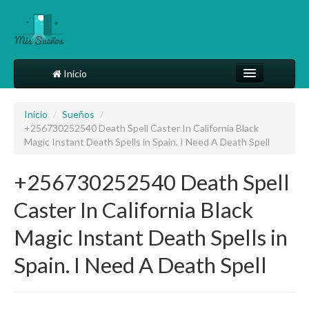
Inicio
Comparte tu sueño
Inicio
/
Sueños
/
+256730252540 Death Spell Caster In California Black
Diccionario
Magic Instant Death Spells in Spain. I Need A Death Spell
Más
+256730252540 Death Spell
Caster In California Black
Magic Instant Death Spells in
Spain. I Need A Death Spell