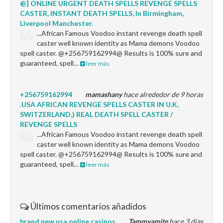
@] ONLINE URGENT DEATH SPELLS REVENGE SPELLS
CASTER, INSTANT DEATH SPELLS, In Birmingham,
Liverpool Manchester.
...African Famous Voodoo instant revenge death spell
caster well known identity as Mama demons Voodoo
spell caster. @+256759162994@ Results is 100% sure and
guaranteed, spell…
leer más
+256759162994
mamashany
hace alrededor de 9 horas
.USA AFRICAN REVENGE SPELLS CASTER IN U.K,
SWITZERLAND,) REAL DEATH SPELL CASTER /
REVENGE SPELLS
...African Famous Voodoo instant revenge death spell
caster well known identity as Mama demons Voodoo
spell caster. @+256759162994@ Results is 100% sure and
guaranteed, spell…
leer más
Últimos comentarios añadidos
brand new usa online casinos
Tammyamite
hace 3 días