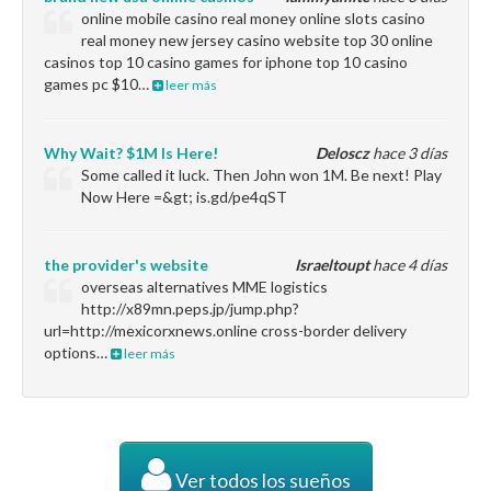
online mobile casino real money online slots casino
real money new jersey casino website top 30 online
casinos top 10 casino games for iphone top 10 casino
games pc $10…
leer más
Why Wait? $1M Is Here!
Deloscz
hace 3 días
Some called it luck. Then John won 1M. Be next! Play
Now Here =&gt; is.gd/pe4qST
the provider's website
Israeltoupt
hace 4 días
overseas alternatives MME logistics
http://x89mn.peps.jp/jump.php?
url=http://mexicorxnews.online cross-border delivery
options…
leer más
Ver todos los sueños