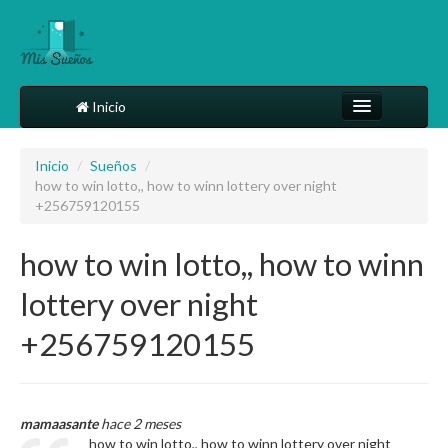
Inicio
Comparte tu sueño
Inicio
/
Sueños
/
how to win lotto,, how to winn lottery over night
Diccionario
+256759120155
Más
how to win lotto,, how to winn
lottery over night
+256759120155
mamaasante
hace 2 meses
how to win lotto,, how to winn lottery over night