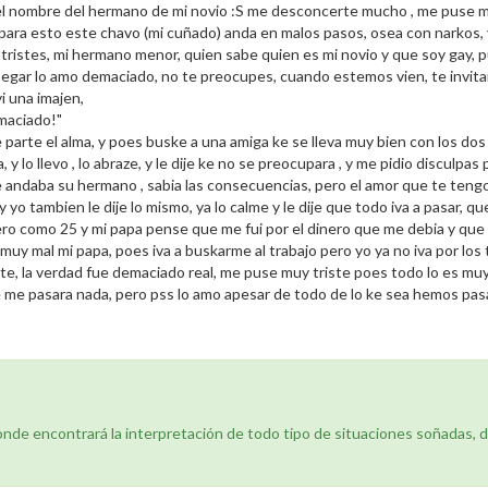
el nombre del hermano de mi novio :S me desconcerte mucho , me puse muy 
s para esto este chavo (mi cuñado) anda en malos pasos, osea con narkos,
 tristes, mi hermano menor, quien sabe quien es mi novio y que soy gay, 
n egar lo amo demaciado, no te preocupes, cuando estemos vien, te invita
i una imajen,
mmaciado!"
parte el alma, y poes buske a una amiga ke se lleva muy bien con los dos y
lo llevo , lo abraze, y le dije ke no se preocupara , y me pidio disculpas
e andaba su hermano , sabia las consecuencias, pero el amor que te teng
 yo tambien le dije lo mismo, ya lo calme y le dije que todo iva a pasar, q
ero como 25 y mi papa pense que me fui por el dinero que me debia y qu
 muy mal mi papa, poes iva a buskarme al trabajo pero yo ya no iva por lo
te, la verdad fue demaciado real, me puse muy triste poes todo lo es muy
e me pasara nada, pero pss lo amo apesar de todo de lo ke sea hemos pasa
donde encontrará la interpretación de todo tipo de situaciones soñadas, 