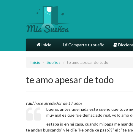
Inicio
Comparte tu sueño
Dicciona
Inicio
/
Sueños
/
te amo apesar de todo
te amo apesar de todo
raul
hace alrededor de 17 años
bueno, antes que nada este sueño que tuve medio
muy mal es que fue demaciado real, yo lo amo de
estaba io en mi casa, cuando mi papa me mando 
te andan buscando" y le dije "ke onda ke paso??" el : "te 