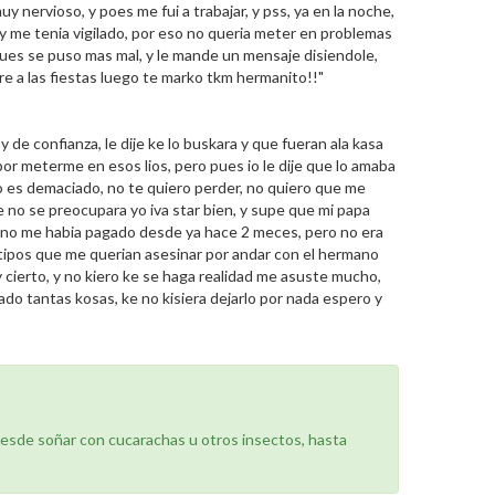
nervioso, y poes me fui a trabajar, y pss, ya en la noche,
 y me tenia vigilado, por eso no queria meter en problemas
pues se puso mas mal, y le mande un mensaje disiendole,
re a las fiestas luego te marko tkm hermanito!!"
 de confianza, le dije ke lo buskara y que fueran ala kasa
 por meterme en esos lios, pero pues io le dije que lo amaba
o es demaciado, no te quiero perder, no quiero que me
ue no se preocupara yo iva star bien, y supe que mi papa
e no me habia pagado desde ya hace 2 meces, pero no era
s tipos que me querian asesinar por andar con el hermano
 cierto, y no kiero ke se haga realidad me asuste mucho,
do tantas kosas, ke no kisiera dejarlo por nada espero y
desde soñar con cucarachas u otros insectos, hasta