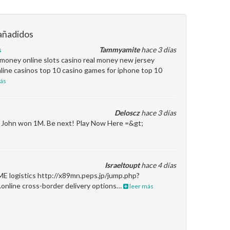
añadidos
s
Tammyamite
hace 3 días
l money online slots casino real money new jersey
line casinos top 10 casino games for iphone top 10
ás
Deloscz
hace 3 días
en John won 1M. Be next! Play Now Here =&gt;
Israeltoupt
hace 4 días
ME logistics http://x89mn.peps.jp/jump.php?
.online cross-border delivery options…
leer más