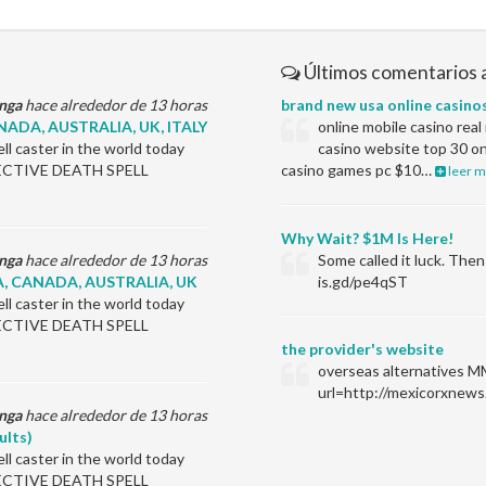
Últimos comentarios 
nga
hace alrededor de 13 horas
brand new usa online casino
ADA, AUSTRALIA, UK, ITALY
online mobile casino rea
l caster in the world today
casino website top 30 on
EFFECTIVE DEATH SPELL
casino games pc $10…
leer m
Why Wait? $1M Is Here!
nga
hace alrededor de 13 horas
Some called it luck. Th
, CANADA, AUSTRALIA, UK
is.gd/pe4qST
l caster in the world today
EFFECTIVE DEATH SPELL
the provider's website
overseas alternatives M
url=http://mexicorxnews
nga
hace alrededor de 13 horas
ults)
l caster in the world today
EFFECTIVE DEATH SPELL