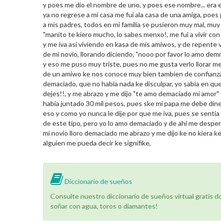
y poes me dio el nombre de uno, y poes ese nombre... era 
ya no regrese a mi casa me fui ala casa de una amiga, poe
a mis padres, todos en mi familia se pusieron muy mal, muy
"manito te kiero mucho, lo sabes menxo!, me fui a vivir co
y me iva asi viviendo en kasa de mis amiwos, y de repente v
de mi novio, llorando diciendo, "nooo por favor lo amo de
y eso me puso muy triste, pues no me gusta verlo llorar me 
de un amiwo ke nos conoce muy bien tambien de confianza, y 
demaciado, que no habia nada ke disculpar, yo sabia en qu
dejes!!, y me abrazo y me dijo "te amo demaciado mi amor" y
habia juntado 30 mil pesos, pues ske mi papa me debe din
eso y como yo nunca le dije por que me iva, pues se sentia
de este tipo, pero yo lo amo demaciado y de ahi me desper
mi novio lloro demaciado me abrazo y me dijo ke no kiera k
alguien me pueda decir ke signifike,
Diccionario de sueños
Consulte nuestro diccionario de sueños virtual gratis 
soñar con agua, toros o diamantes!