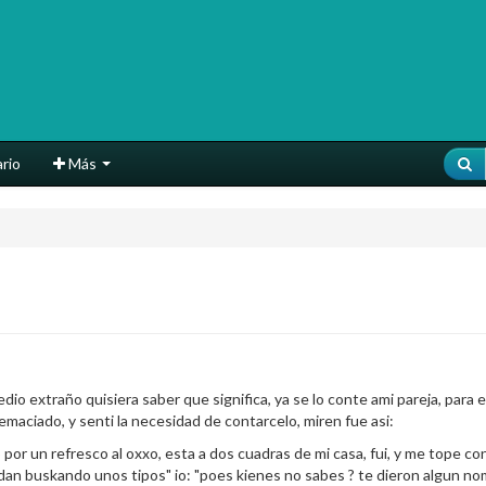
rio
Más
 extraño quisiera saber que significa, ya se lo conte ami pareja, para e
maciado, y senti la necesidad de contarcelo, miren fue asi:
por un refresco al oxxo, esta a dos cuadras de mi casa, fui, y me tope c
andan buskando unos tipos" io: "poes kienes no sabes ? te dieron algun no