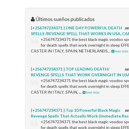
Últimos sueños publicados
{+256747234371 } ONE DAY POWERFUL DEATH
se
SPELLS /REVENGE SPELL THAT WORKS IN USA, CAN
+256747234371 the best black magic voodoo spel
for death spells that work overnight in sleep 
CASTER IN ITALY, SPAIN, NETHERLANDS…
leer más
{+256747234371 } TOP LEADING DEATH/
se
REVENGE SPELLS THAT WORK OVERNIGHT IN USA
+256747234371 the best black magic voodoo spel
for death spells that work overnight in sleep 
CASTER IN ITALY, SPAIN, …
leer más
{+256747234371 } Top 10 Powerful Black Magic
se
Revenge Spells That Actually Work (Immediate Res
+256747234371 the best black magic voodoo spel
for death spells that work overnight in sleep 