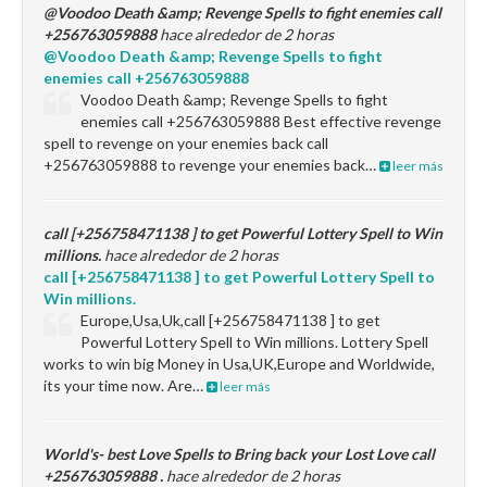
@Voodoo Death &amp; Revenge Spells to fight enemies call
+256763059888
hace alrededor de 2 horas
@Voodoo Death &amp; Revenge Spells to fight
enemies call +256763059888
Voodoo Death &amp; Revenge Spells to fight
enemies call +256763059888 Best effective revenge
spell to revenge on your enemies back call
+256763059888 to revenge your enemies back…
leer más
call [+256758471138 ] to get Powerful Lottery Spell to Win
millions.
hace alrededor de 2 horas
call [+256758471138 ] to get Powerful Lottery Spell to
Win millions.
Europe,Usa,Uk,call [+256758471138 ] to get
Powerful Lottery Spell to Win millions. Lottery Spell
works to win big Money in Usa,UK,Europe and Worldwide,
its your time now. Are…
leer más
World's- best Love Spells to Bring back your Lost Love call
+256763059888 .
hace alrededor de 2 horas