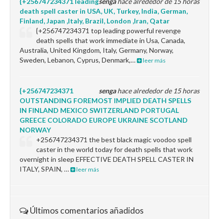
{+256747234371 leading
senga
hace alrededor de 15 horas
death spell caster in USA, UK, Turkey, India, German,
Finland, Japan ,Italy, Brazil, London ,Iran, Qatar
{+256747234371 top leading powerful revenge
death spells that work immediate in Usa, Canada,
Australia, United Kingdom, Italy, Germany, Norway,
Sweden, Lebanon, Cyprus, Denmark,…
leer más
{+256747234371
senga
hace alrededor de 15 horas
OUTSTANDING FOREMOST IMPLIED DEATH SPELLS
IN FINLAND MEXICO SWITZERLAND PORTUGAL
GREECE COLORADO EUROPE UKRAINE SCOTLAND
NORWAY
+256747234371 the best black magic voodoo spell
caster in the world today for death spells that work
overnight in sleep EFFECTIVE DEATH SPELL CASTER IN
ITALY, SPAIN, …
leer más
Últimos comentarios añadidos