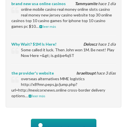
brand new usa online casinos
Tammyamite
hace 1 día
online mobile casino real money online slots casino
real money new jersey casino website top 30 online
casinos top 10 casino games for iphone top 10 casino
games pc $10…
leer más
Why Wait? $1M Is Here!
Deloscz
hace 1 día
Some called it luck. Then John won 1M. Be next! Play
Now Here =&gt; is.gd/pe4qST
the provider's website
Israeltoupt
hace 3 días
overseas alternatives MME logistics
http://x89mn.peps.jp/jump.php?
url=http://mexicorxnews.online cross-border delivery
options…
leer más