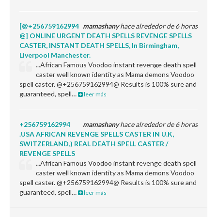
[@+256759162994
mamashany
hace alrededor de 6 horas
@] ONLINE URGENT DEATH SPELLS REVENGE SPELLS
CASTER, INSTANT DEATH SPELLS, In Birmingham,
Liverpool Manchester.
...African Famous Voodoo instant revenge death spell
caster well known identity as Mama demons Voodoo
spell caster. @+256759162994@ Results is 100% sure and
guaranteed, spell…
leer más
+256759162994
mamashany
hace alrededor de 6 horas
.USA AFRICAN REVENGE SPELLS CASTER IN U.K,
SWITZERLAND,) REAL DEATH SPELL CASTER /
REVENGE SPELLS
...African Famous Voodoo instant revenge death spell
caster well known identity as Mama demons Voodoo
spell caster. @+256759162994@ Results is 100% sure and
guaranteed, spell…
leer más