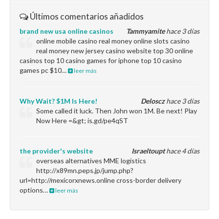
Últimos comentarios añadidos
brand new usa online casinos
Tammyamite
hace 3 días
online mobile casino real money online slots casino
real money new jersey casino website top 30 online
casinos top 10 casino games for iphone top 10 casino
games pc $10…
leer más
Why Wait? $1M Is Here!
Deloscz
hace 3 días
Some called it luck. Then John won 1M. Be next! Play
Now Here =&gt; is.gd/pe4qST
the provider's website
Israeltoupt
hace 4 días
overseas alternatives MME logistics
http://x89mn.peps.jp/jump.php?
url=http://mexicorxnews.online cross-border delivery
options…
leer más