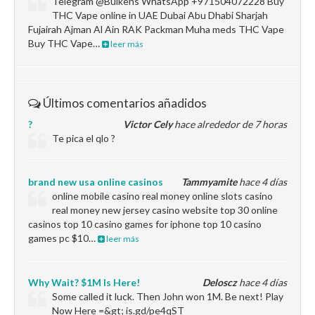
Telegram @Bulkens WhatsApp +971504072228 Buy
THC Vape online in UAE Dubai Abu Dhabi Sharjah
Fujairah Ajman Al Ain RAK Packman Muha meds THC Vape
Buy THC Vape…
leer más
Últimos comentarios añadidos
?
Victor Cely
hace alrededor de 7 horas
Te pica el qlo ?
brand new usa online casinos
Tammyamite
hace 4 días
online mobile casino real money online slots casino
real money new jersey casino website top 30 online
casinos top 10 casino games for iphone top 10 casino
games pc $10…
leer más
Why Wait? $1M Is Here!
Deloscz
hace 4 días
Some called it luck. Then John won 1M. Be next! Play
Now Here =&gt; is.gd/pe4qST